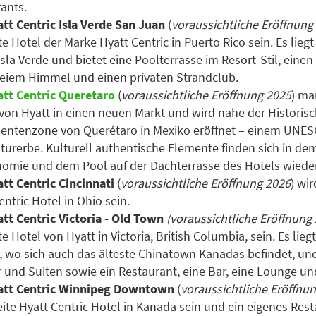
rants.
tt Centric Isla Verde San Juan
(
voraussichtliche Eröffnung
te Hotel der Marke Hyatt Centric in Puerto Rico sein. Es lieg
 Isla Verde und bietet eine Poolterrasse im Resort-Stil, einen
reiem Himmel und einen privaten Strandclub.
att Centric Queretaro
(
voraussichtliche Eröffnung 2025
) ma
t von Hyatt in einen neuen Markt und wird nahe der Historis
ntenzone von Querétaro in Mexiko eröffnet – einem UNES
turerbe. Kulturell authentische Elemente finden sich in de
omie und dem Pool auf der Dachterrasse des Hotels wieder
tt Centric Cincinnati
(
voraussichtliche Eröffnung 2026
) wir
entric Hotel in Ohio sein.
tt Centric Victoria - Old Town
(voraussichtliche Eröffnung
te Hotel von Hyatt in Victoria, British Columbia, sein. Es lie
a, wo sich auch das älteste Chinatown Kanadas befindet, und
und Suiten sowie ein Restaurant, eine Bar, eine Lounge und
att Centric Winnipeg Downtown
(
voraussichtliche Eröffnu
ite Hyatt Centric Hotel in Kanada sein und ein eigenes Res