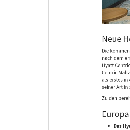
Neue H
Die kommend
nach dem erf
Hyatt Centric
Centric Malt
als erstes i
seiner Art in
Zu den bere
Europa
Das Hy