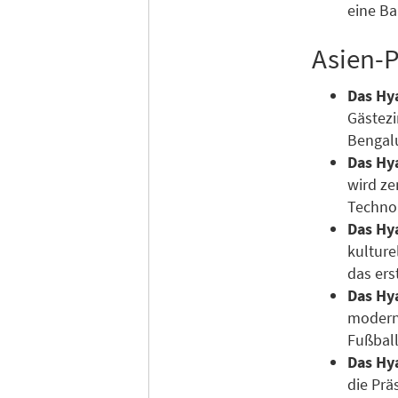
eine Ba
Asien-P
Das Hya
Gästezi
Bengalu
Das Hya
wird ze
Technol
Das Hya
kulture
das ers
Das Hy
modern
Fußball
Das Hy
die Prä