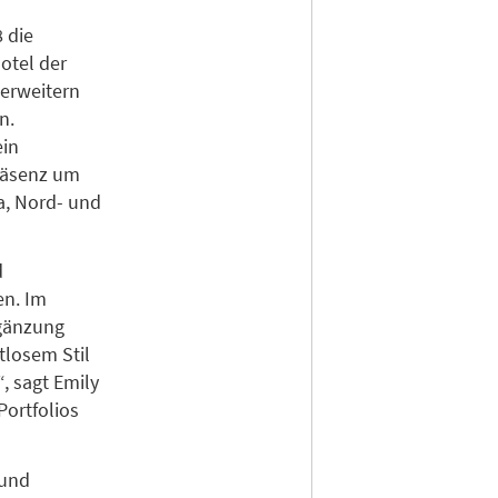
 die
otel der
 erweitern
n.
ein
Präsenz um
a, Nord- und
d
en. Im
rgänzung
tlosem Stil
, sagt Emily
Portfolios
 und