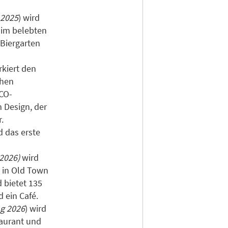
 2025
) wird
t im belebten
 Biergarten
rkiert den
chen
CO-
m Design, der
.
d das erste
 2026)
wird
gt in Old Town
 bietet 135
 ein Café.
ng 2026
) wird
taurant und