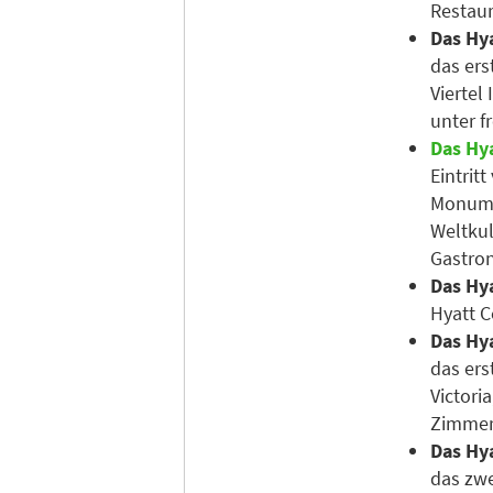
Restau
Das Hya
das ers
Viertel
unter f
Das Hy
Eintrit
Monume
Weltkul
Gastron
Das Hya
Hyatt C
Das Hya
das ers
Victori
Zimmer 
Das Hy
das zwe