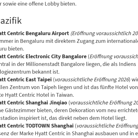
r sowie eine offene Lobby bieten.
azifik
tt Centric Bengaluru Airport
(Eröffnung voraussichtlich 2
mmer in Bengaluru mit direktem Zugang zum international
ru bieten.
tt Centric Electronic City Bangalore
(
Eröffnung voraussich
ntral in der Millionenstadt Bangalore liegen, die als Indiens
ogiezentrum bekannt ist.
tt Centric East Taipei
(
voraussichtliche Eröffnung 2026
) wi
llen Zentrum von Taipeh liegen und ist das fünfte Hotel vo
te Hyatt Centric Hotel in Taiwan.
att Centric Shanghai Jinqiao
(
voraussichtliche Eröffnung 2
e Gästezimmer bieten, deren Dekoration vom neu errichte
stadion inspiriert ist, das direkt neben dem Hotel liegt.
att Centric TODTOWN Shanghai
(
voraussichtliche Eröffnun
senz der Marke Hyatt Centric in Shanghai ausbauen und in 