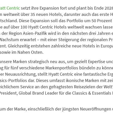
att Centric
setzt ihre Expansion fort und plant bis Ende 2028
n weltweit über 35 neuen Hotels, darunter auch das erste H
tschland. Diese Expansion soll das Portfolio um 50 Prozent
e auf über 100 Hyatt Centric Hotels weltweit wachsen lasse
 der Region Asien-Pazifik wird in den nächsten drei Jahren 
Wachstum erwartet – mit einer Steigerung der regionalen 
ent. Gleichzeitig entstehen zahlreiche neue Hotels in Europ
sowie im Nahen Osten.
 unsere Marken strategisch neu aus, um gezielt Expertise un
g für fünf verschiedene Markenportfolios bündeln zu könn
r Neuausrichtung, stellt Hyatt Centric eine fantastische E
sics-Portfolios dar. Dieses umfasst ikonische Marken mit zei
ichlichem Service an den gefragtesten Reisezielen der Welt“
President, Global Brand Leader für die Classics & Essentials 
m der Marke, einschließlich der jüngsten Neueröffnungen