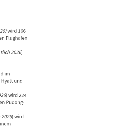
026)
wird 166
en Flughafen
tlich 2026
)
rd im
n Hyatt und
026
) wird 224
ten Pudong-
g 2026
) wird
einem