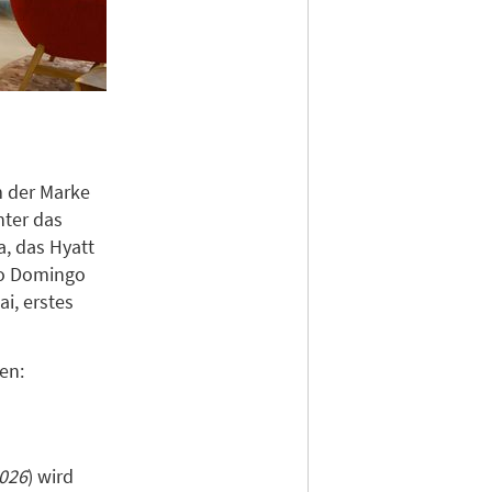
 der Marke
nter das
a, das Hyatt
nto Domingo
i, erstes
en:
2026
) wird