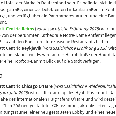
te Hotel der Marke in Deutschland sein. Es befindet sich in 
ergstraße, einer der belebtesten Einkaufsstraßen im Zen
s, und verfügt über ein Panoramarestaurant und eine Bar
erk.
att Centric Reims
(
voraussichtliche Eröffnung 2025
) wird n
e von der berühmten Kathedrale Notre-Dame entfernt lieg
lick auf den Kanal drei französische Restaurants bieten.
att Centric Reykjavik
(
voraussichtliche Eröffnung 2026
) wir
otel in Island sein. Es wird an der Hauptstraße der Hauptst
r eine Rooftop-Bar mit Blick auf die Stadt verfügen.
a
att Centric Chicago O'Hare
(
voraussichtliche Wiederaufna
s im Jahr 2025
) ist das Rebranding des Hyatt Rosemont. Das
Nähe des internationalen Flughafens O'Hare und wird derzeit
ießlich 206 neu gestalteter Gästezimmer, aktualisierter Tag
altungsräume, einer neu gestalteten Lobby und eines neue