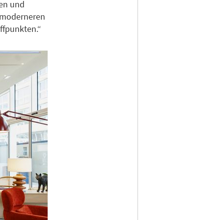
ten und
h moderneren
effpunkten.“