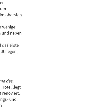
der
trum
 im obersten
ur wenige
en und neben
d das erste
adt liegen
hme des
 Hotel liegt
 renoviert,
ungs- und
n