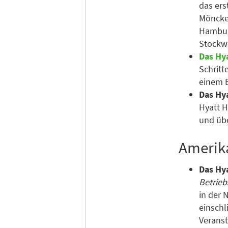
das ers
Mönckeb
Hamburg
Stockw
Das Hy
Schritt
einem B
Das Hy
Hyatt H
und übe
Amerik
Das Hy
Betrieb
in der 
einschl
Veranst