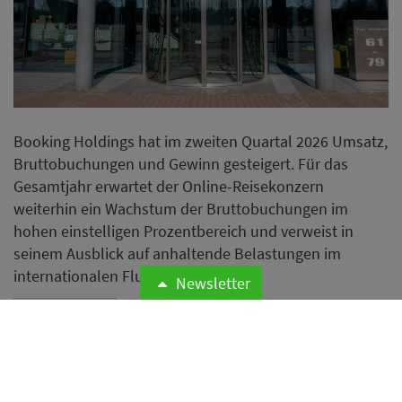
Booking Holdings hat im zweiten Quartal 2026 Umsatz,
Bruttobuchungen und Gewinn gesteigert. Für das
Gesamtjahr erwartet der Online-Reisekonzern
weiterhin ein Wachstum der Bruttobuchungen im
hohen einstelligen Prozentbereich und verweist in
seinem Ausblick auf anhaltende Belastungen im
internationalen Flugverkehr.
Newsletter
Weiterlesen
Airbnb erweitert Hotelangebot