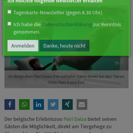
Branche
Ich möchte folgende Newsletter erhalten
Tageskarte-Newsletter (gegen 8.30 Uhr)
Ich habe die
Datenschutzerklärung
zur Kenntnis
genommen.
Anmelden
Danke, heute nicht
Im Belgischen Pairi Daiza-Zoo schlafen Gäste direkt bei den Tieren.
Foto: Pairi Daiza-Zoo
Der belgische Erlebniszoo
Pairi Daiza
bietet seinen
Gästen die Möglichkeit, direkt am Tiergehege zu