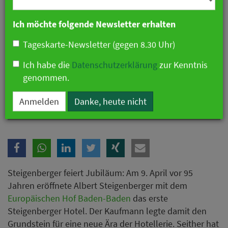
Branche
Ich möchte folgende Newsletter erhalten
Tageskarte-Newsletter (gegen 8.30 Uhr)
Ich habe die
Datenschutzerklärung
zur Kenntnis
genommen.
Von Baden-Baden in die Welt: 95 Jahre Steigenberger
Anmelden
Danke, heute nicht
Steigenberger feiert Jubiläum: Am 9. April vor 95
Jahren eröffnete Albert Steigenberger mit dem
Europäischen Hof Baden-Baden
das erste
Steigenberger Hotel. Der Kaufmann legte damit den
Grundstein für eine neue Ära der Hotellerie. Seither hat