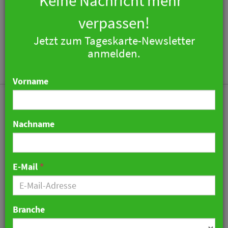
×
Keine Nachricht mehr
verpassen!
Jetzt zum Tageskarte-Newsletter
Togg
anmelden.
navi
Vorname
Nachname
Jubiläum - 95 Jahre
Steigenberger
E-Mail
*
09. April 2025 10:47 Uhr
|
Hotellerie