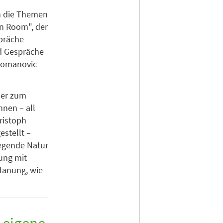
n die Themen
n Room", der
präche
nd Gespräche
ukomanovic
 der zum
nen – all
ristoph
stellt –
iegende Natur
ung mit
Planung, wie
e eigene