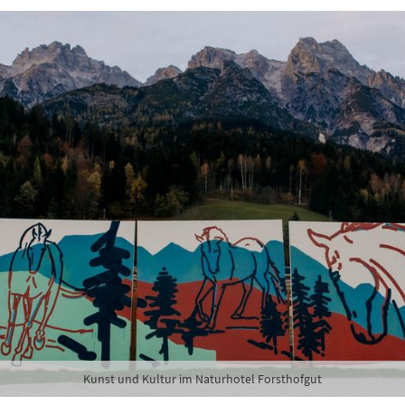
hte folgende Newsletter erhalten
karte-Newsletter (gegen 8.30 Uhr)
abe die
Datenschutzerklärung
zur Kenntnis genommen.
lden
Danke, heute nicht
Kunst und Kultur im Naturhotel Forsthofgut