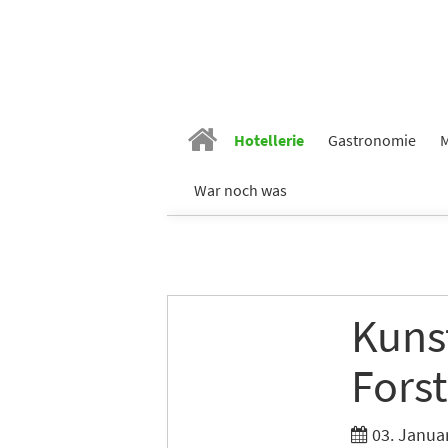
Hotellerie
Gastronomie
M
Vornam
War noch was
Nachn
Kuns
E-Mail
*
Fors
Branch
03. Janua