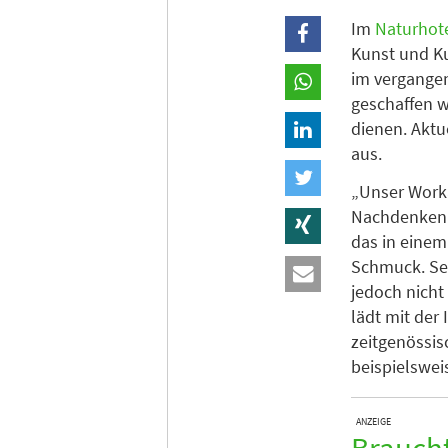
Im
Naturhote
Kunst und K
im vergange
geschaffen w
dienen. Aktu
aus.
„Unser Worka
Nachdenken 
das in einem
Schmuck. Sei
jedoch nicht
lädt mit der
zeitgenössis
beispielswei
ANZEIGE
Braucht