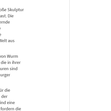
oße Skulptur
ast. Die
uernde
e
e
Welt aus
n von Wurm
ie in ihrer
uren sind
burger
ür die
 der
ind eine
fordern die