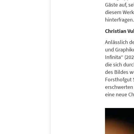
Gäste auf, s
diesem Werk 
hinterfragen.
Christian Vu
Anlässlich d
und Graphikd
Infinita“ (2
die sich dur
des Bildes w
Forsthofgut S
erschwerten
eine neue C