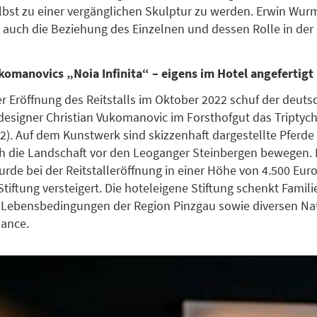
elbst zu einer vergänglichen Skulptur zu werden. Erwin Wu
auch die Beziehung des Einzelnen und dessen Rolle in der 
komanovics „Noia Infinita“ – eigens im Hotel angefertigt
er Eröffnung des Reitstalls im Oktober 2022 schuf der deuts
esigner Christian Vukomanovic im Forsthofgut das Triptyc
022). Auf dem Kunstwerk sind skizzenhaft dargestellte Pferde
ch die Landschaft vor den Leoganger Steinbergen bewegen. D
urde bei der Reitstalleröffnung in einer Höhe von 4.500 Eur
tiftung versteigert. Die hoteleigene Stiftung schenkt Famili
 Lebensbedingungen der Region Pinzgau sowie diversen Na
hance.