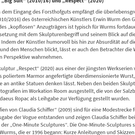
„Big Suit“ (2010/16) und „Respect“ (2020)
n dem Eingang des Forsthofguts empfängt die überlebensgr
2010/2016) des österreichischen Künstlers Erwin Wurm den G
des „kopflosen“ Anzugträgers ist typisch für Wurms fortda
etzung mit dem Skulpturenbegriff und seinem Blick auf di
. Indem der Künstler humorvoll bis hin zur Absurdität auf di
 und den Menschen blickt, lässt er auch den Betrachter die 
en Perspektive wahrnehmen.
kulptur „Respect“ (2020) aus einer der jüngsten Werkserie
us poliertem Marmor angefertigte überdimensionierte Wurst, d
 an antike Statuen denken lässt. Neben den beiden Skulpt
tografien im Workation Room ausgestellt, die von der Salz
daeus Ropac als Leihgabe zur Verfügung gestellt wurden.
ien von Claudia Schiffer“ (2009) sind für eine Modestrecke f
gabe der Vogue entstanden und zeigen Claudia Schiffer bei
der „One-Minute Sculptures“. Die One-Minute-Sculptures s
urms, die er 1996 begann: Kurze Anleitungen und Skizzen 