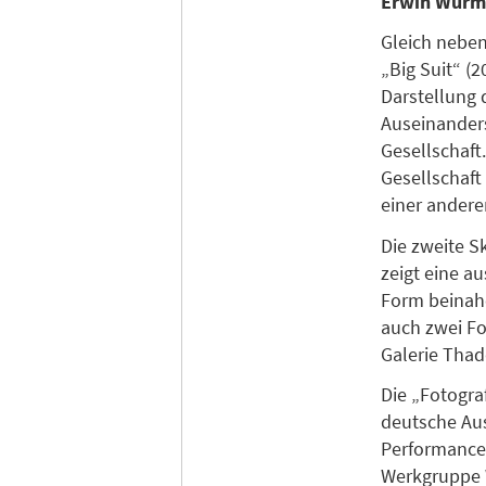
Erwin Wurm 
Gleich nebe
„Big Suit“ (
Darstellung 
Auseinanders
Gesellschaft
Gesellschaft
einer ander
Die zweite S
zeigt eine a
Form beinahe
auch zwei Fo
Galerie Thad
Die „Fotograf
deutsche Aus
Performance 
Werkgruppe W