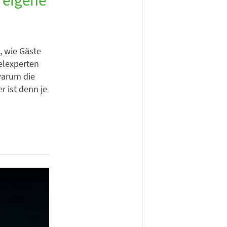
, wie Gäste
elexperten
warum die
r ist denn je