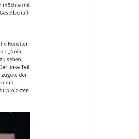
rm möchte mit
Gesellschaft
che Künstler
hon „Noia
 zu sehen,
er linke Teil
o zugute der
en mit
turprojekten