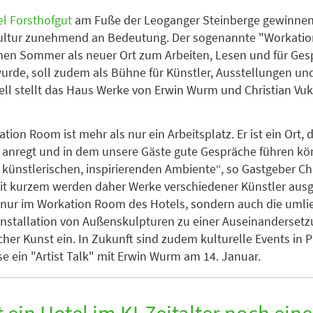
l Forsthofgut
am Fuße der Leoganger Steinberge gewinne
ultur zunehmend an Bedeutung. Der sogenannte "Workatio
nen Sommer als neuer Ort zum Arbeiten, Lesen und für Ges
urde, soll zudem als Bühne für Künstler, Ausstellungen u
ell stellt das Haus Werke von Erwin Wurm und Christian V
tion Room ist mehr als nur ein Arbeitsplatz. Er ist ein Ort,
anregt und in dem unsere Gäste gute Gespräche führen kön
 künstlerischen, inspirierenden Ambiente“, so Gastgeber Ch
t kurzem werden daher Werke verschiedener Künstler ausge
 nur im Workation Room des Hotels, sondern auch die uml
 Installation von Außenskulpturen zu einer Auseinandersetz
cher Kunst ein. In Zukunft sind zudem kulturelle Events in 
se ein "Artist Talk" mit Erwin Wurm am 14. Januar.
 ein Hotel im KI-Zeitalter noch ein