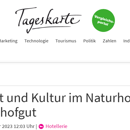
Keine Nachricht mehr verpassen!
Jetzt zum Tageskarte-Newsletter anmelden.
arketing
Technologie
Tourismus
Politik
Zahlen
Ind
e
ame
t und Kultur im Naturho
thofgut
e
r 2023 12:03 Uhr
|
Hotellerie