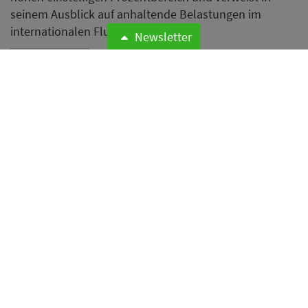
seinem Ausblick auf anhaltende Belastungen im
internationalen Flugverkehr.
Newsletter
Weiterlesen
Airbnb erweitert Hotelangebot
mit mehr als 75
Boutiquehotels von Lark