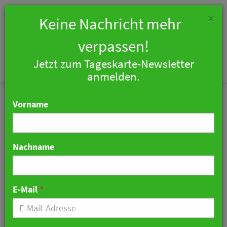
×
Keine Nachricht mehr
verpassen!
Jetzt zum Tageskarte-Newsletter
Togg
anmelden.
navi
Vorname
Nachname
Lawine trifft Hotel
Hubertus Alpin Lodge in
E-Mail
*
Balderschwang
14. Januar 2019 16:32 Uhr
|
Hotellerie