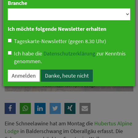
Branche
Ich möchte folgende Newsletter erhalten
Tageskarte-Newsletter (gegen 8.30 Uhr)
Ich habe die
Datenschutzerklärung
zur Kenntnis
genommen.
Anmelden
Danke, heute nicht
Foto: Hubertus Alpine Lodge
Eine Schneelawine hat am Montag die
Hubertus Alpine
Lodge
in Balderschwang im Oberallgäu erfasst. Die