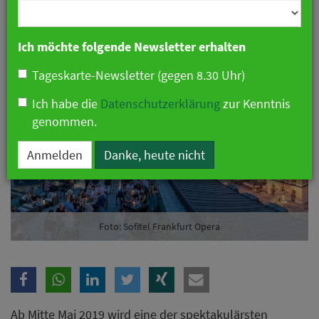
Branche
18. April 2019 07:30 Uhr
|
Hotellerie
Ich möchte folgende Newsletter erhalten
Tageskarte-Newsletter (gegen 8.30 Uhr)
Ich habe die
Datenschutzerklärung
zur Kenntnis
genommen.
Anmelden
Danke, heute nicht
Foto: Sofitel Frankfurt Opera
Ab Mitte Mai 2019 wird eine der spektakulärsten