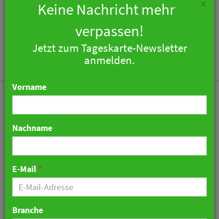
×
Keine Nachricht mehr
verpassen!
Jetzt zum Tageskarte-Newsletter
Togg
anmelden.
navi
Vorname
Nachname
Lili's Roof Garden: Sofitel
Frankfurt mit
E-Mail
*
spektakulärer Bar auf
dem Dach