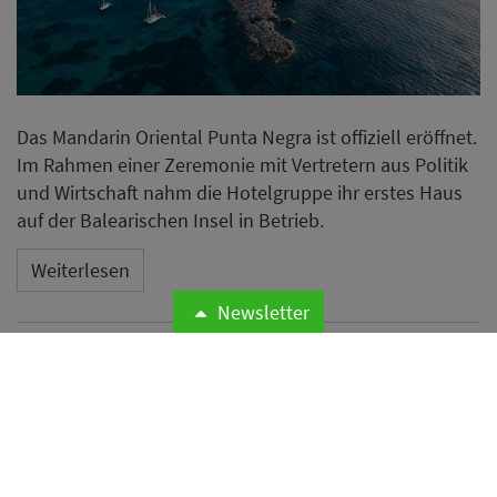
Das Mandarin Oriental Punta Negra ist offiziell eröffnet.
Im Rahmen einer Zeremonie mit Vertretern aus Politik
und Wirtschaft nahm die Hotelgruppe ihr erstes Haus
auf der Balearischen Insel in Betrieb.
Weiterlesen
Newsletter
Microsoft meldet weltweite
Cyberangriffe auf
Hotelnetzwerke