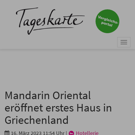
×
Keine Nachricht mehr
verpassen!
Jetzt zum Tageskarte-Newsletter
Togg
anmelden.
navi
Vorname
Nachname
Mandarin Oriental
eröffnet erstes Haus in
E-Mail
*
Griechenland
16. März 2023 11:54 Uhr
|
Hotellerie