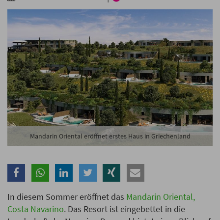
Branche
Ich möchte folgende Newsletter erhalten
Tageskarte-Newsletter (gegen 8.30 Uhr)
Ich habe die
Datenschutzerklärung
zur Kenntnis
genommen.
Anmelden
Danke, heute nicht
Mandarin Oriental eröffnet erstes Haus in Griechenland
In diesem Sommer eröffnet das
Mandarin Oriental,
Costa Navarino
. Das Resort ist eingebettet in die