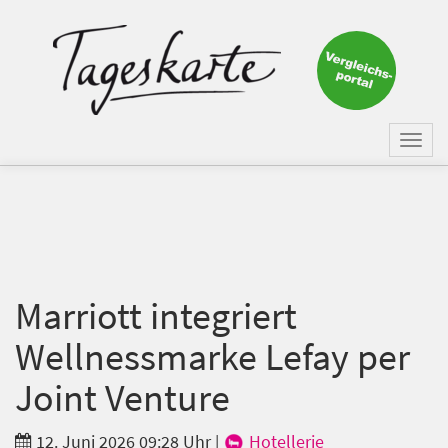
×
Keine Nachricht mehr
verpassen!
Jetzt zum Tageskarte-Newsletter
Togg
anmelden.
navi
Vorname
Nachname
Marriott integriert
Wellnessmarke Lefay per
E-Mail
*
Joint Venture
12. Juni 2026 09:28 Uhr
|
Hotellerie