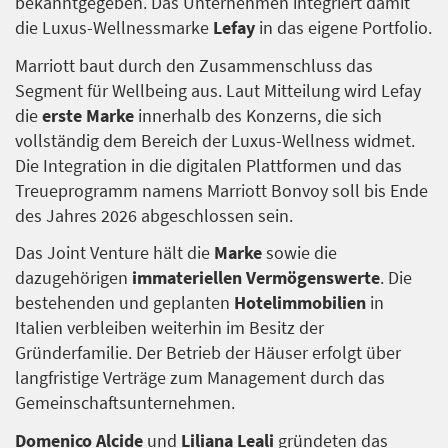
bekanntgegeben. Das Unternehmen integriert damit
die Luxus-Wellnessmarke
Lefay
in das eigene Portfolio.
Marriott baut durch den Zusammenschluss das
Segment für Wellbeing aus. Laut Mitteilung wird Lefay
die
erste Marke
innerhalb des Konzerns, die sich
vollständig dem Bereich der Luxus-Wellness widmet.
Die Integration in die digitalen Plattformen und das
Treueprogramm namens Marriott Bonvoy soll bis Ende
des Jahres 2026 abgeschlossen sein.
Das Joint Venture hält die
Marke
sowie die
dazugehörigen
immateriellen Vermögenswerte
. Die
bestehenden und geplanten
Hotelimmobilien
in
Italien verbleiben weiterhin im Besitz der
Gründerfamilie. Der Betrieb der Häuser erfolgt über
langfristige Verträge zum Management durch das
Gemeinschaftsunternehmen.
Domenico Alcide
und
Liliana Leali
gründeten das