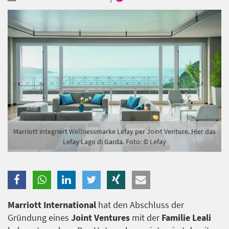
Branche
Ich möchte folgende Newsletter erhalten
Tageskarte-Newsletter (gegen 8.30 Uhr)
Ich habe die
Datenschutzerklärung
zur Kenntnis
genommen.
Anmelden
Danke, heute nicht
Marriott integriert Wellnessmarke Lefay per Joint Venture. Hier das
Lefay Lago di Garda. Foto: © Lefay
Marriott International
hat den Abschluss der
Gründung eines
Joint Ventures
mit der
Familie Leali