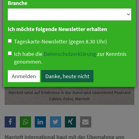
Branche
16. Dezember 2024 07:59 Uhr
|
Hotellerie
Ich möchte folgende Newsletter erhalten
Tageskarte-Newsletter (gegen 8.30 Uhr)
Ich habe die
Datenschutzerklärung
zur Kenntnis
genommen.
Anmelden
Danke, heute nicht
Marriott setzt auf Erlebnisse in der Natur und übernimmt Postcard
Cabins. FotoL Marriott
Marriott International baut mit der Übernahme von