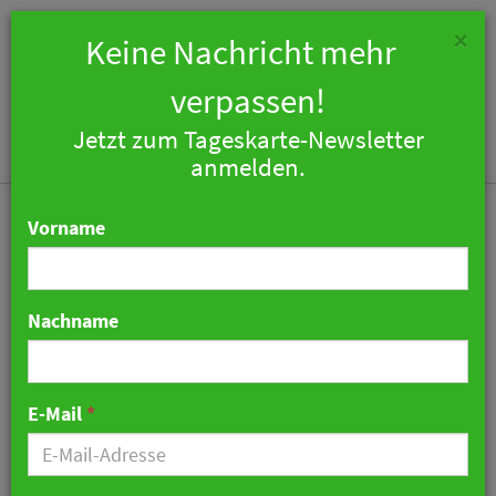
×
Keine Nachricht mehr
verpassen!
Jetzt zum Tageskarte-Newsletter
Togg
anmelden.
navi
Vorname
Nachname
Marriott setzt auf
Erlebnisse in der Natur
E-Mail
*
und übernimmt Postcard
Cabins