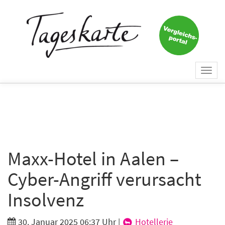
×
Keine Nachricht mehr
verpassen!
Jetzt zum Tageskarte-Newsletter
Togg
anmelden.
navi
Vorname
Nachname
Maxx-Hotel in Aalen –
Cyber-Angriff verursacht
E-Mail
*
Insolvenz
30. Januar 2025 06:37 Uhr
|
Hotellerie