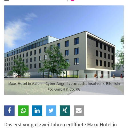
Branche
Ich möchte folgende Newsletter erhalten
Tageskarte-Newsletter (gegen 8.30 Uhr)
Ich habe die
Datenschutzerklärung
zur Kenntnis
genommen.
Anmelden
Danke, heute nicht
Maxx-Hotel in Aalen – Cyber-Angriff verursacht Insolvenz. Bild: isin
+co GmbH & Co. KG
Das erst vor gut zwei Jahren eröffnete Maxx-Hotel in