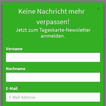
×
Keine Nachricht mehr
verpassen!
Jetzt zum Tageskarte-Newsletter
Togg
anmelden.
navi
Vorname
Nachname
Milliarden-Deal bei Accor
01. März 2018 13:22 Uhr
|
Hotellerie
E-Mail
*