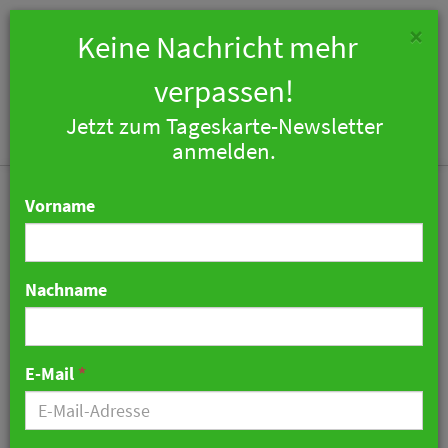
×
Keine Nachricht mehr
verpassen!
Jetzt zum Tageskarte-Newsletter
Togg
anmelden.
navi
Vorname
Nachname
Motel One startet das
erste „The Cloud One“
E-Mail
*
Hotel in New York City
08. November 2022 17:33 Uhr
|
Hotellerie