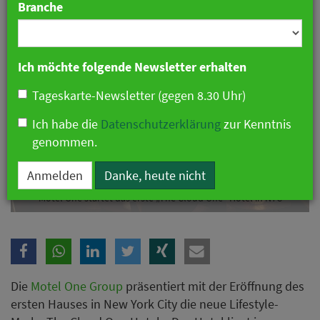
Branche
Ich möchte folgende Newsletter erhalten
Tageskarte-Newsletter (gegen 8.30 Uhr)
Ich habe die
Datenschutzerklärung
zur Kenntnis
genommen.
Anmelden
Danke, heute nicht
Motel One startet das erste „The Cloud One“ Hotel in NYC
Die
Motel One Group
präsentiert mit der Eröffnung des
ersten Hauses in New York City die neue Lifestyle-