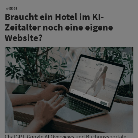
ChatGPT, Google AI Overviews und Buchungsportale
verändern die Art, wie Gäste Hotels finden und buchen.
Die Hotelexperten von XPORT zeigen im Blogartikel,
warum die eigene Hotelwebsite heute wichtiger ist
denn je – und welche Rolle sie künftig für
Direktbuchungen spielt.
Jetzt weiterlesen
Hyatt-Umfrage zeigt neue
Trends für Hochzeiten und