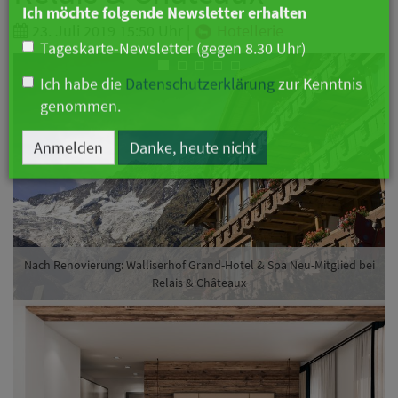
Branche
23. Juli 2019 15:50 Uhr
|
Hotellerie
Ich möchte folgende Newsletter erhalten
Tageskarte-Newsletter (gegen 8.30 Uhr)
Ich habe die
Datenschutzerklärung
zur Kenntnis
genommen.
Anmelden
Danke, heute nicht
Nach Renovierung: Walliserhof Grand-Hotel & Spa Neu-Mitglied bei
Relais & Châteaux
Vorheriges
Näch