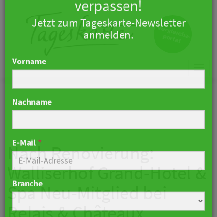
×
Keine Nachricht mehr
verpassen!
Jetzt zum Tageskarte-Newsletter
Togg
anmelden.
navi
Vorname
Nachname
Nach Renovierung:
Walliserhof Grand-Hotel &
E-Mail
*
Spa Neu-Mitglied bei
Relais & Châteaux