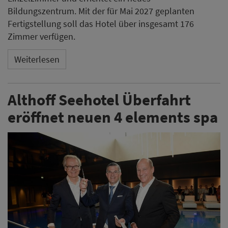
Teaser: Das Althoff Seehotel Überfahrt in Rottach-
Egern hat seinen neuen „4 elements spa by Althoff“
eröffnet. Seit dem 8. August steht der Spa Hotelgästen
sowie auf Anfrage auch Tagesgästen zur Verfügung.