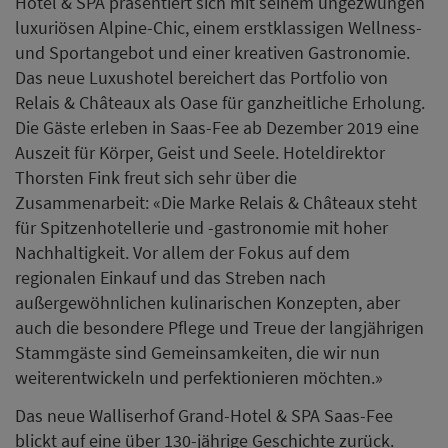
außergewöhnlichen kulinarischen Konzepten, aber
auch die besondere Pflege und Treue der langjährigen
Stammgäste sind Gemeinsamkeiten, die wir nun
weiterentwickeln und perfektionieren möchten.»
Das neue Walliserhof Grand-Hotel & SPA Saas-Fee
blickt auf eine über 130-jährige Geschichte zurück.
Nach einem achtmonatigen umfangreichen Umbau
eröffnet das Fünf-Sterne-Hotel am 14. Dezember 2019
mit neuem Konzept. Die modern-alpinen 76 Zimmer
und Suiten laden zum Alltagvergessen ein. Dank der
zentralen und doch ruhigen Lage in Saas-Fee ist das
Walliserhof Grand-Hotel & SPA der ideale Startpunkt
für persönliche Bergabenteuer sowie zur Regeneration
und Stärkung des Körpers. Der Sommer wartet mit
Angeboten zum Wandern, Klettern, Biken oder
Sommerskifahren auf dem Gletscher, im Winter stehen
Eisklettern, Ski- oder Snowboardfahren oder