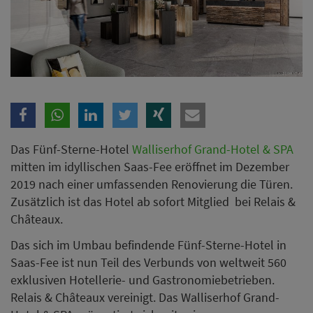
Zusätzlich ist das Hotel ab sofort Mitglied bei Relais &
Châteaux.
Das sich im Umbau befindende Fünf-Sterne-Hotel in
Saas-Fee ist nun Teil des Verbunds von weltweit 560
exklusiven Hotellerie- und Gastronomiebetrieben.
Relais & Châteaux vereinigt. Das Walliserhof Grand-
Hotel & SPA präsentiert sich mit seinem ungezwungen
luxuriösen Alpine-Chic, einem erstklassigen Wellness-
und Sportangebot und einer kreativen Gastronomie.
Das neue Luxushotel bereichert das Portfolio von
Relais & Châteaux als Oase für ganzheitliche Erholung.
Die Gäste erleben in Saas-Fee ab Dezember 2019 eine
Auszeit für Körper, Geist und Seele. Hoteldirektor
Thorsten Fink freut sich sehr über die
Zusammenarbeit: «Die Marke Relais & Châteaux steht
für Spitzenhotellerie und -gastronomie mit hoher
Nachhaltigkeit. Vor allem der Fokus auf dem
regionalen Einkauf und das Streben nach