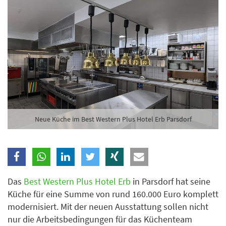
Branche
Ich möchte folgende Newsletter erhalten
Tageskarte-Newsletter (gegen 8.30 Uhr)
Ich habe die
Datenschutzerklärung
zur Kenntnis
genommen.
Neue Küche im Best Western Plus Hotel Erb Parsdorf
Anmelden
Danke, heute nicht
Das
Best Western Plus Hotel Erb
in Parsdorf hat seine
Küche für eine Summe von rund 160.000 Euro komplett
modernisiert. Mit der neuen Ausstattung sollen nicht
nur die Arbeitsbedingungen für das Küchenteam