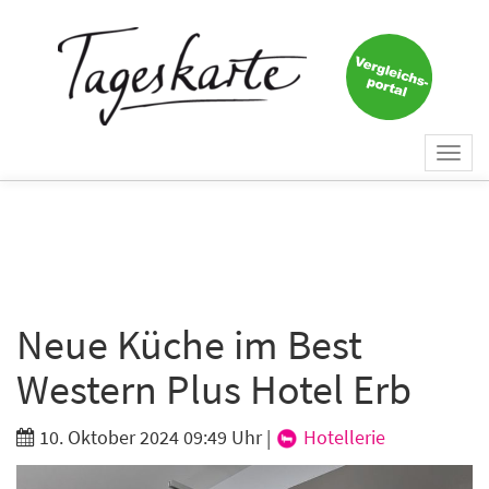
×
Keine Nachricht mehr
verpassen!
Jetzt zum Tageskarte-Newsletter
Togg
anmelden.
navi
Vorname
Nachname
Neue Küche im Best
Western Plus Hotel Erb
E-Mail
*
10. Oktober 2024 09:49 Uhr
|
Hotellerie