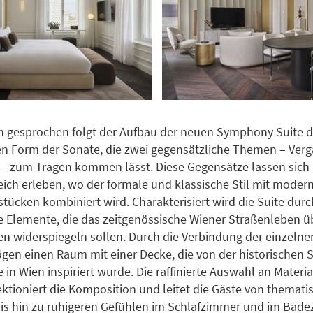
h gesprochen folgt der Aufbau der neuen Symphony Suite d
n Form der Sonate, die zwei gegensätzliche Themen – Ver
– zum Tragen kommen lässt. Diese Gegensätze lassen sich 
ich erleben, wo der formale und klassische Stil mit moder
stücken kombiniert wird. Charakterisiert wird die Suite dur
e Elemente, die das zeitgenössische Wiener Straßenleben ü
en widerspiegeln sollen. Durch die Verbindung der einzeln
ögen einen Raum mit einer Decke, die von der historischen
 in Wien inspiriert wurde. Die raffinierte Auswahl an Materi
ktioniert die Komposition und leitet die Gäste von themati
is hin zu ruhigeren Gefühlen im Schlafzimmer und im Bade