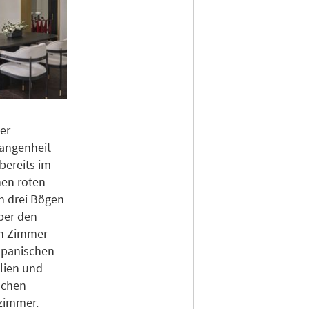
er
gangenheit
bereits im
nen roten
ch drei Bögen
ber den
en Zimmer
 Spanischen
alien und
schen
zimmer.