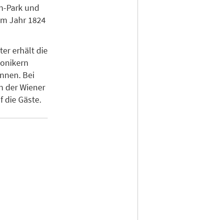
en-Park und
im Jahr 1824
er erhält die
honikern
nnen. Bei
n der Wiener
 die Gäste.