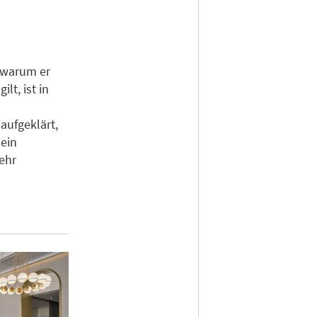
, warum er
lt, ist in
ufgeklärt,
 ein
ehr