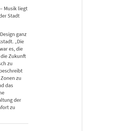
– Musik liegt
der Stadt
 Design ganz
stadt. „Die
war es, die
 die Zukunft
sch zu
 beschreibt
n Zonen zu
nd das
he
altung der
fort zu