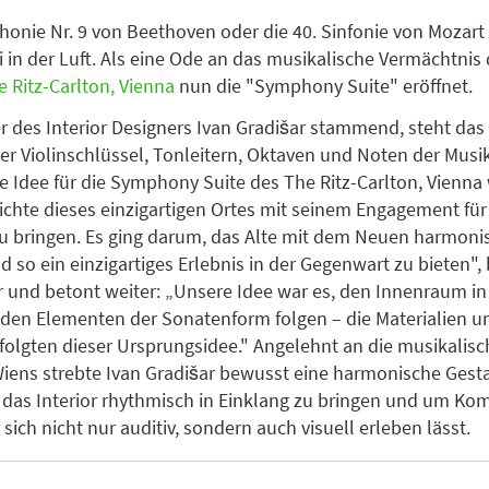
onie Nr. 9 von Beethoven oder die 40. Sinfonie von Mozart 
i in der Luft. Als eine Ode an das musikalische Vermächtnis 
e Ritz-Carlton, Vienna
nun die "Symphony Suite" eröffnet.
r des Interior Designers Ivan Gradišar stammend, steht das
er Violinschlüssel, Tonleitern, Oktaven und Noten der Musik
e Idee für die Symphony Suite des The Ritz-Carlton, Vienna 
ichte dieses einzigartigen Ortes mit seinem Engagement für
zu bringen. Es ging darum, das Alte mit dem Neuen harmoni
 so ein einzigartiges Erlebnis in der Gegenwart zu bieten",
r und betont weiter: „Unsere Idee war es, den Innenraum i
e den Elementen der Sonatenform folgen – die Materialien u
olgten dieser Ursprungsidee." Angelehnt an die musikalisc
iens strebte Ivan Gradišar bewusst eine harmonische Gest
 das Interior rhythmisch in Einklang zu bringen und um Kom
 sich nicht nur auditiv, sondern auch visuell erleben lässt.