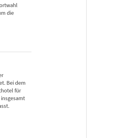
dortwahl
um die
er
et. Bei dem
hotel für
s insgesamt
sst.