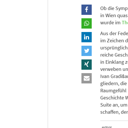
Ob die Symph
in Wien quas
wurde im
Th
Aus der Fede
im Zeichen d
ursprünglich
reiche Gesch
in Einklang 
verweben und
Ivan Gradiša
gliedern, di
Raumgefühl f
Geschichte W
Suite an, um
schaffen, der
ANZEIGE