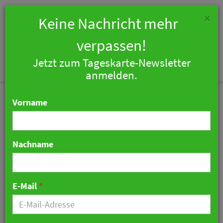
×
Keine Nachricht mehr
verpassen!
Jetzt zum Tageskarte-Newsletter
Togg
anmelden.
navi
Vorname
Nachname
Neue Zimmer, neues Spa,
neues Gourmetkonzept -
E-Mail
*
Hotel Kronelamm baut
um