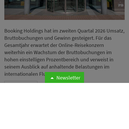
Booking Holdings hat im zweiten Quartal 2026 Umsatz,
Bruttobuchungen und Gewinn gesteigert. Für das
Gesamtjahr erwartet der Online-Reisekonzern
weiterhin ein Wachstum der Bruttobuchungen im
hohen einstelligen Prozentbereich und verweist in
seinem Ausblick auf anhaltende Belastungen im
internationalen Flugverkehr.
Newsletter
Weiterlesen
Airbnb erweitert Hotelangebot
mit mehr als 75