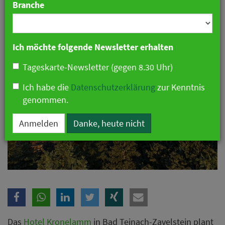
Branche
08. Juli 2026 09:24 Uhr
|
Hotellerie
Ich möchte folgende Newsletter erhalten
Tageskarte-Newsletter (gegen 8.30 Uhr)
Ich habe die
Datenschutzerklärung
zur Kenntnis
genommen.
Anmelden
Danke, heute nicht
Das
Hotel Kronelamm
in Bad Teinach-Zavelstein plant