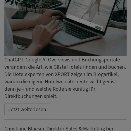
denn je – und welche Rolle sie künftig für
Direktbuchungen spielt.
Jetzt weiterlesen
Christiane Blaeser, Direktor Sales & Marketing bei
Heilight Hotel Concepts, erklärt: „Die Geschichte des
Hotels war uns bei der Entwicklung des Konzepts sehr
wichtig. Wir wollten, dass die neue Optik zu der
Vergangenheit des Hauses passt. Daher haben wir uns
für ein Design im Retro-Art-Déco-Stil entschieden.“
Bei der Neugestaltung setzte Holger Weddige, Creative
Direktor von Heilight Hotel Concepts, auf farbige
Leuchtmotive, eine neues Wanddesign sowie auf neue
Lichtobjekte. Auch überarbeitete das Team
vorhandene Holzflächen. Bei dem Frühstücksraum ließ
sich die Neusser Firma etwas Besonderes einfallen: