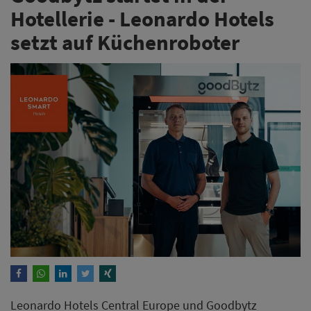
Leonardo Hotels Central Europe und Goodbytz
kooperieren beim Einsatz autonomer Küchenroboter.
Im 510-Zimmer-Haus Leonardo Smart Vienna Airport
bereitet der Roboter Luca künftig durchgehend Salate
und Bowls für die Gäste zu.
Weiterlesen
Hotel Maximilian's Augsburg
eröffnet Neubau mit sieben