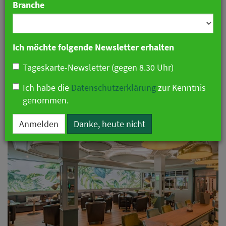
Branche
Ich möchte folgende Newsletter erhalten
Tageskarte-Newsletter (gegen 8.30 Uhr)
Ich habe die
Datenschutzerklärung
zur Kenntnis
Vorheriges
Näch
genommen.
Farben und neue Lichtelemente sorgen in der Lounge des Leipziger
Heilight Hotel Concepts kombinierte Beleuchtung und raffinierte
Hotels Diani für Stimmung / Quelle: Heilight Hotel Concepts
Blickfänge. / Quelle: Heilight Hotel Concepts
Anmelden
Danke, heute nicht