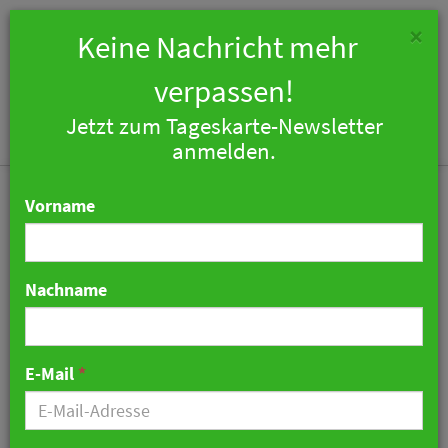
×
Keine Nachricht mehr
verpassen!
Jetzt zum Tageskarte-Newsletter
Togg
anmelden.
navi
Vorname
Nachname
Neuer Glanz für das
Parkhotel Diani in Leipzig
E-Mail
*
25. November 2020 09:34 Uhr
|
Hotellerie