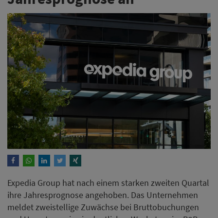
Expedia Group hat nach einem starken zweiten Quartal
ihre Jahresprognose angehoben. Das Unternehmen
meldet zweistellige Zuwächse bei Bruttobuchungen
und Umsatz sowie ein deutliches Wachstum im B2B-
Geschäft.
Weiterlesen
Villa Florhof eröffnet als erstes
Lalique Boutique Hotel in
Zürich