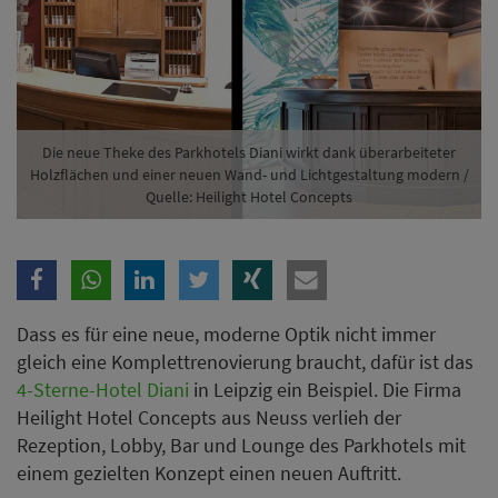
Dass es für eine neue, moderne Optik nicht immer
gleich eine Komplettrenovierung braucht, dafür ist das
4-Sterne-Hotel Diani
in Leipzig ein Beispiel. Die Firma
Heilight Hotel Concepts aus Neuss verlieh der
Rezeption, Lobby, Bar und Lounge des Parkhotels mit
einem gezielten Konzept einen neuen Auftritt.
Das familiengeführte Parkhotel Diani in Leipzig ist eine
Stadtvilla aus der Gründerzeit. Um den wachsenden
Anforderungen der Gäste gerecht zu werden und den
Räumlichkeiten eine moderne Optik zu verleihen, hat
sich das Hotel für eine Modernisierung entschieden.
Aufgrund des vorgegebenen Budgets erarbeitete
Heilight Hotel Concepts ein Konzept, das sich auf die
wichtigsten Schlüsselelemente des Hotels
konzentrierte: Rezeption, Lobby, Bar und Lounge.
ANZEIGE