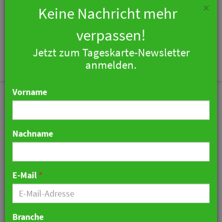
×
Keine Nachricht mehr
verpassen!
Jetzt zum Tageskarte-Newsletter
Togg
anmelden.
navi
Vorname
Nachname
Premiere für die MGallery
Hotel Collection im
E-Mail
*
kroatischen Split
26. April 2021 16:33 Uhr
|
Hotellerie