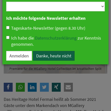
Branche
Ich möchte folgende Newsletter erhalten
Tageskarte-Newsletter (gegen 8.30 Uhr)
Ich habe die
Datenschutzerklärung
zur Kenntnis
genommen.
Anmelden
Danke, heute nicht
Premiere für die MGallery Hotel Collection im kroatischen Split
Das Heritage Hotel Fermai heißt ab Sommer 2021
Gäste unter dem Markendach von MGallery