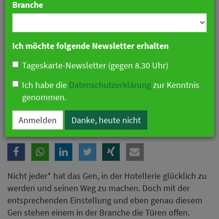
Branche
Ich möchte folgende Newsletter erhalten
Tageskarte-Newsletter (gegen 8.30 Uhr)
Ich habe die
Datenschutzerklärung
zur Kenntnis
genommen.
Anmelden
Danke, heute nicht
Nicht jeder* hat das Gen, in der Hotellerie glücklich zu
werden und seinen Weg zu machen. Doch mit der
entsprechenden Einstellung und eben genau diesem
Gen stehen einem in der Branche die Türen offen.