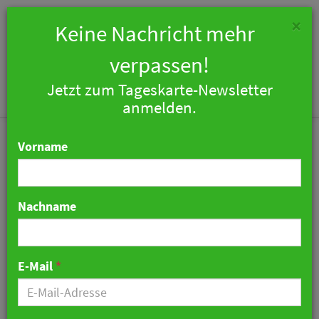
×
Keine Nachricht mehr
verpassen!
Jetzt zum Tageskarte-Newsletter
Togg
anmelden.
navi
Vorname
Nachname
Quereinstieg – Interview
mit Frank Trapa
E-Mail
*
26. März 2022 08:34 Uhr
|
Hotellerie