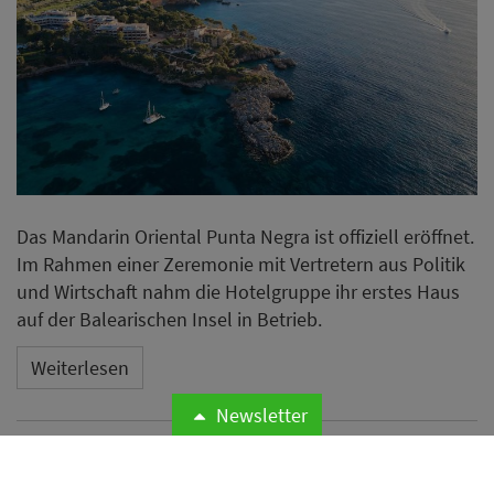
Das Mandarin Oriental Punta Negra ist offiziell eröffnet.
Im Rahmen einer Zeremonie mit Vertretern aus Politik
und Wirtschaft nahm die Hotelgruppe ihr erstes Haus
auf der Balearischen Insel in Betrieb.
Weiterlesen
Newsletter
Microsoft meldet weltweite
Cyberangriffe auf