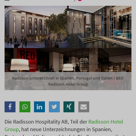
Branche
Ich möchte folgende Newsletter erhalten
Tageskarte-Newsletter (gegen 8.30 Uhr)
Ich habe die
Datenschutzerklärung
zur Kenntnis
genommen.
Anmelden
Danke, heute nicht
Radisson unterzeichnet in Spanien, Portugal und Italien / Bild:
Radisson Hotel Group
Die Radisson Hospitality AB, Teil der
Radisson Hotel
Group
, hat neue Unterzeichnungen in Spanien,