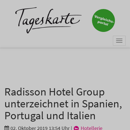
×
Keine Nachricht mehr
verpassen!
Jetzt zum Tageskarte-Newsletter
Togg
anmelden.
navi
Vorname
Nachname
Radisson Hotel Group
unterzeichnet in Spanien,
E-Mail
*
Portugal und Italien
02. Oktober 2019 13:54 Uhr
|
Hotellerie