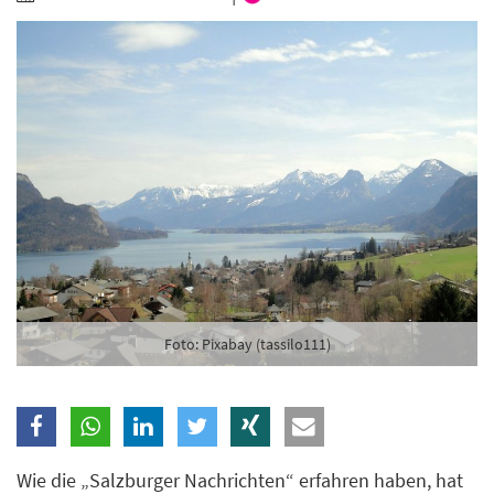
Branche
Ich möchte folgende Newsletter erhalten
Tageskarte-Newsletter (gegen 8.30 Uhr)
Ich habe die
Datenschutzerklärung
zur Kenntnis
genommen.
Anmelden
Danke, heute nicht
Foto: Pixabay (tassilo111)
Wie die „Salzburger Nachrichten“ erfahren haben, hat