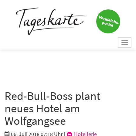
×
Keine Nachricht mehr
verpassen!
Jetzt zum Tageskarte-Newsletter
Togg
anmelden.
navi
Vorname
Nachname
Red-Bull-Boss plant
neues Hotel am
E-Mail
*
Wolfgangsee
06. Juli 2018 07:18 Uhr
|
Hotellerie