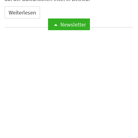
Weiterlesen
Newsletter
Microsoft meldet weltweite
Cyberangriffe auf
Hotelnetzwerke