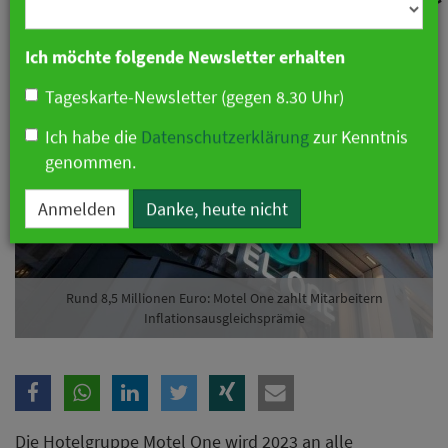
Branche
23. Januar 2023 09:53 Uhr
|
Hotellerie
Ich möchte folgende Newsletter erhalten
Tageskarte-Newsletter (gegen 8.30 Uhr)
Ich habe die
Datenschutzerklärung
zur Kenntnis
genommen.
Anmelden
Danke, heute nicht
Rund 8,5 Millionen Euro: Motel One zahlt Mitarbeitern
Inflationsausgleichsprämie
Die Hotelgruppe Motel One wird 2023 an alle