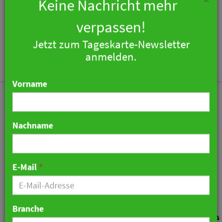
×
Keine Nachricht mehr
verpassen!
Jetzt zum Tageskarte-Newsletter
Togg
anmelden.
navi
Vorname
Nachname
Rund 8,5 Millionen Euro:
Motel One zahlt
E-Mail
*
Mitarbeitern
Inflationsausgleichsprämie