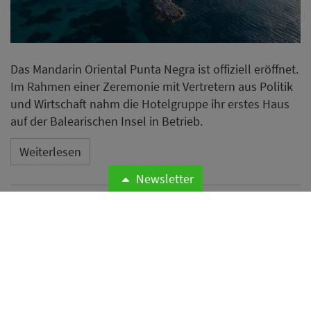
Das Mandarin Oriental Punta Negra ist offiziell eröffnet.
Im Rahmen einer Zeremonie mit Vertretern aus Politik
und Wirtschaft nahm die Hotelgruppe ihr erstes Haus
auf der Balearischen Insel in Betrieb.
Weiterlesen
Newsletter
Microsoft meldet weltweite
Cyberangriffe auf
Hotelnetzwerke