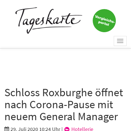
×
Keine Nachricht mehr
verpassen!
Jetzt zum Tageskarte-Newsletter
Togg
anmelden.
navi
Vorname
Nachname
Schloss Roxburghe öffnet
nach Corona-Pause mit
E-Mail
*
neuem General Manager
29. Juli 2020 10:24 Uhr
|
Hotellerie