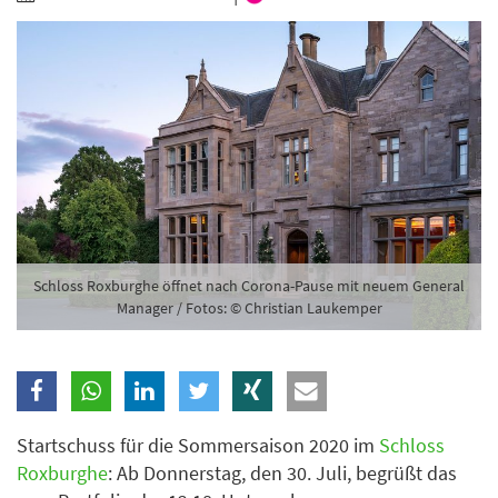
Branche
Ich möchte folgende Newsletter erhalten
Tageskarte-Newsletter (gegen 8.30 Uhr)
Ich habe die
Datenschutzerklärung
zur Kenntnis
genommen.
Anmelden
Danke, heute nicht
Schloss Roxburghe öffnet nach Corona-Pause mit neuem General
Manager / Fotos: © Christian Laukemper
Startschuss für die Sommersaison 2020 im
Schloss
Roxburghe
: Ab Donnerstag, den 30. Juli, begrüßt das