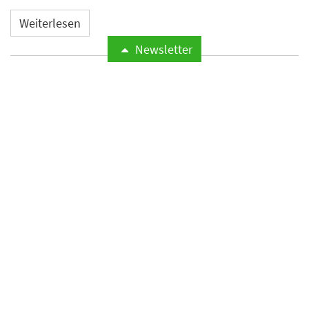
Weiterlesen
Newsletter
Microsoft meldet weltweite
Cyberangriffe auf
Hotelnetzwerke