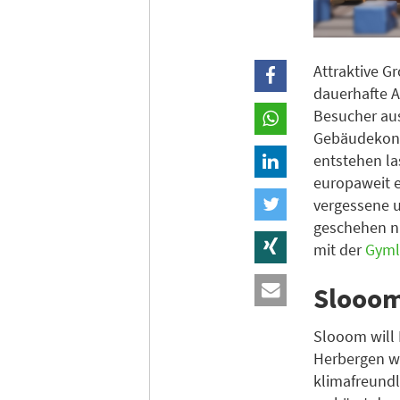
Attraktive G
dauerhafte A
Besucher aus
Gebäudekonze
entstehen l
europaweit 
vergessene 
geschehen nu
mit der
Gyml
Slooom 
Slooom will 
Herbergen we
klimafreund