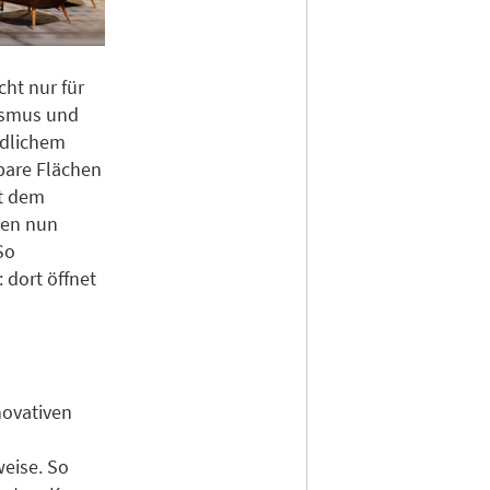
ht nur für
rismus und
ndlichem
bare Flächen
it dem
men nun
So
 dort öffnet
novativen
eise. So