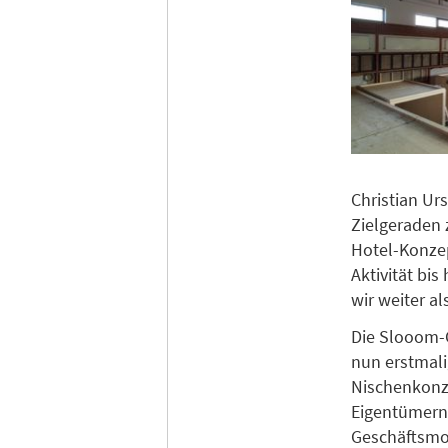
Christian Urs
Zielgeraden 
Hotel-Konzep
Aktivität bi
wir weiter a
Die Slooom-G
nun erstmali
Nischenkonz
Eigentümern 
Geschäftsmod