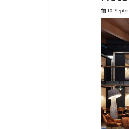
10. Septe
Ich möc
Tages
Ich h
Anme