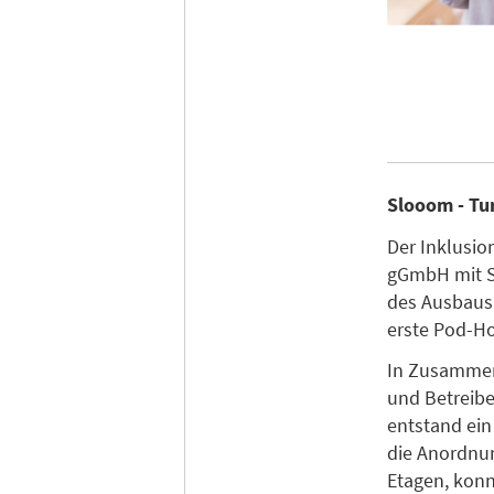
Slooom - Tu
Der Inklusio
gGmbH mit Si
des Ausbaus
erste Pod-Ho
In Zusammena
und Betreibe
entstand ei
die Anordnun
Etagen, konn