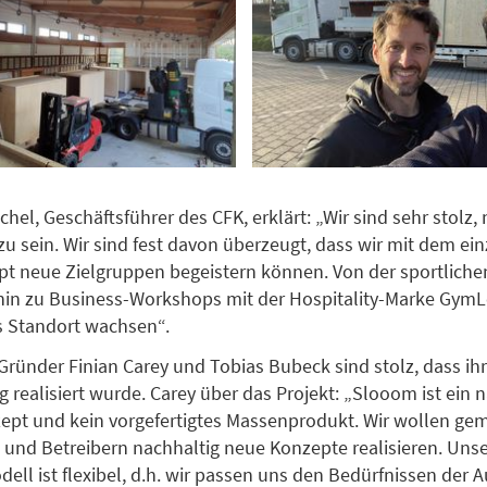
chel, Geschäftsführer des CFK, erklärt: „Wir sind sehr stolz,
zu sein. Wir sind fest davon überzeugt, dass wir mit dem ein
t neue Zielgruppen begeistern können. Von der sportliche
s hin zu Business-Workshops mit der Hospitality-Marke Gym
ls Standort wachsen“.
ründer Finian Carey und Tobias Bubeck sind stolz, dass ih
g realisiert wurde. Carey über das Projekt: „Slooom ist ein 
ept und kein vorgefertigtes Massenprodukt. Wir wollen ge
und Betreibern nachhaltig neue Konzepte realisieren. Uns
ell ist flexibel, d.h. wir passen uns den Bedürfnissen der 