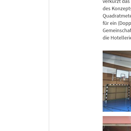
verkürzt das
des Konzepts
Quadratmeter
für ein (Dop
Gemeinschaft
die Hotelleri