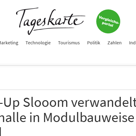
Keine Nachricht mehr verpassen!
Jetzt zum Tageskarte-Newsletter anmelden.
arketing
Technologie
Tourismus
Politik
Zahlen
Ind
e
ame
t-Up Slooom verwandel
halle in Modulbauweise 
e
l