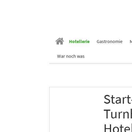
Hotellerie
Gastronomie
M
Vornam
War noch was
Nachn
Star
E-Mail
*
Turn
Branch
Hote