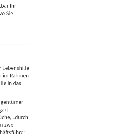
bar Ihr
wo Sie
r Lebenshilfe
om im Rahmen
le in das
Eigentümer
gart
üche, „durch
in zwei
häftsführer