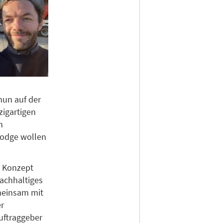
 nun auf der
zigartigen
n
Lodge wollen
r Konzept
nachhaltiges
meinsam mit
er
Auftraggeber