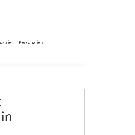
×
ustrie
Personalien
t
in