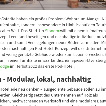
roßstädte haben ein großes Problem: Wohnraum-Mangel. Nic
ufenthalte, sondern insbesondere in Hinblick auf den Tou
 aller Welt. Das Start-Up
Slooom
will mit einem klimafreu
pt Leerstand beseitigen und nachhaltige individuell nutz
assen und somit Versiegelungen neuer Böden vermeiden. M
ersten nachhaltigen Pod-Hotel-Konzept will das Unterneh
und wenig genutzte Gebäude wieder zum Leben erwecken. 
n in einer Turnhalle im saarländischen Spiesen-Elversberg:
odge
im Herbst 2022 das erste Pod-Hotel.
- Modular, lokal, nachhaltig
Hotellerie neu denken – ausgediente Gebäude sollen zu in
rden. Gleichzeitig setzt das Unternehmen auf Holz als
lichen, nachwachsenden Werkstoff und eine modulare Bauw