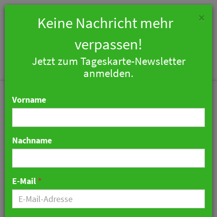
×
Keine Nachricht mehr
verpassen!
Jetzt zum Tageskarte-Newsletter
Togg
anmelden.
navi
Vorname
Nachname
Steigenberger Hotel Stadt
Lörrach: RIMC bezieht
E-Mail
*
Stellung
26. Januar 2021 14:57 Uhr
|
Hotellerie