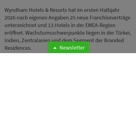
Wyndham Hotels & Resorts hat im ersten Halbjahr
2026 nach eigenen Angaben 25 neue Franchiseverträge
unterzeichnet und 13 Hotels in der EMEA-Region
eröffnet. Wachstumsschwerpunkte liegen in der Türkei,
Indien, Zentralasien und dem Segment der Branded
Newsletter
Residences.
Weiterlesen
Hilton steigert Gewinn und
erhöht Ausblick für das
Gesamtjahr