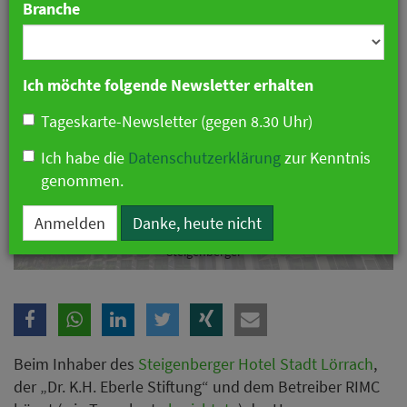
Branche
Ich möchte folgende Newsletter erhalten
Tageskarte-Newsletter (gegen 8.30 Uhr)
Ich habe die
Datenschutzerklärung
zur Kenntnis
genommen.
Anmelden
Danke, heute nicht
Steigenberger Hotel Stadt Lörrach: RIMC bezieht Stellung / Foto:
Steigenberger
Beim Inhaber des
Steigenberger Hotel Stadt Lörrach
,
der „Dr. K.H. Eberle Stiftung“ und dem Betreiber RIMC