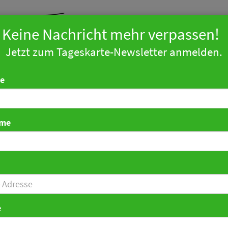
Keine Nachricht mehr verpassen!
Jetzt zum Tageskarte-Newsletter anmelden.
arketing
Technologie
Tourismus
Politik
Zahlen
Ind
e
ame
Ladis öffnet am 3. Juli
021 13:15 Uhr
|
Hotellerie
e