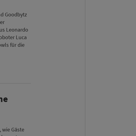
nd Goodbytz
er
us Leonardo
Roboter Luca
wls für die
ne
, wie Gäste