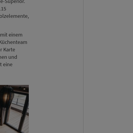
ne-Superior.
115
Holzelemente,
 mit einem
s Küchenteam
r Karte
anen und
t eine