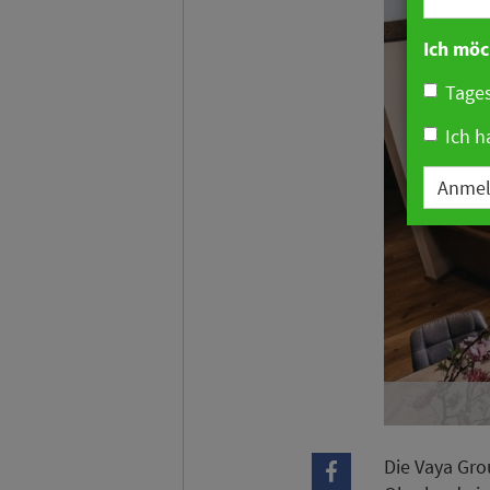
Ich möc
Tages
Ich h
Anme
Die Vaya Gro