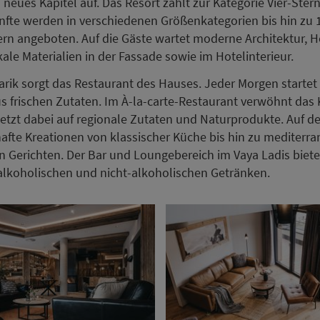
 neues Kapitel auf. Das Resort zählt zur Kategorie Vier-Ster
nfte werden in verschiedenen Größenkategorien bis hin zu 
n angeboten. Auf die Gäste wartet moderne Architektur, 
kale Materialien in der Fassade sowie im Hotelinterieur.
narik sorgt das Restaurant des Hauses. Jeder Morgen startet
s frischen Zutaten. Im À-la-carte-Restaurant verwöhnt da
setzt dabei auf regionale Zutaten und Naturprodukte. Auf de
afte Kreationen von klassischer Küche bis hin zu mediterr
n Gerichten. Der Bar und Loungebereich im Vaya Ladis biete
lkoholischen und nicht-alkoholischen Getränken.