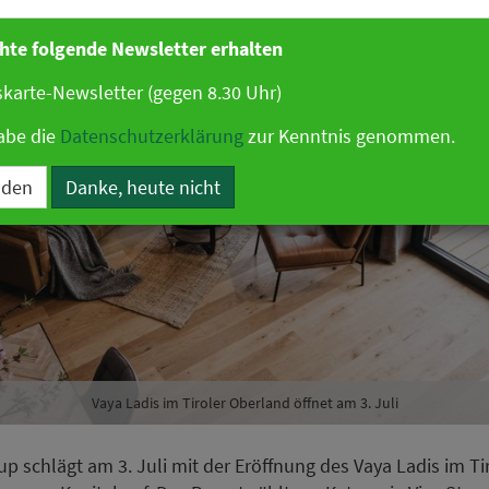
hte folgende Newsletter erhalten
karte-Newsletter (gegen 8.30 Uhr)
abe die
Datenschutzerklärung
zur Kenntnis genommen.
lden
Danke, heute nicht
Vaya Ladis im Tiroler Oberland öffnet am 3. Juli
up schlägt am 3. Juli mit der Eröffnung des Vaya Ladis im Ti