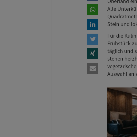
Oberland ein
Alle Unterkü
Quadratmeter
Stein und lo
Für die Kuli
Frühstück au
täglich und 
stehen herzh
vegetarische
Auswahl an a