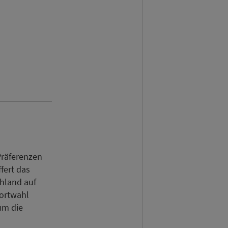
Präferenzen
fert das
chland auf
dortwahl
um die