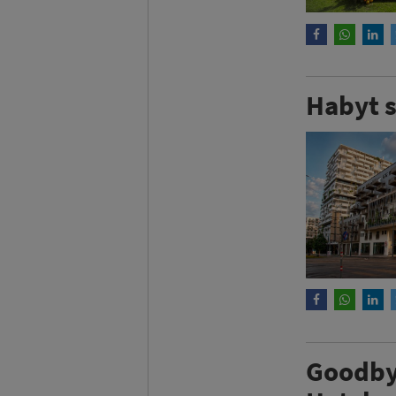
Habyt s
Goodbyt