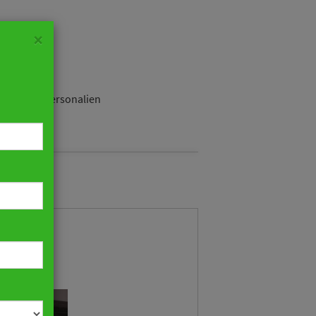
×
ustrie
Personalien