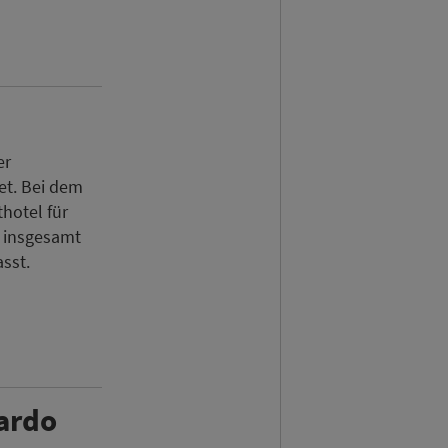
er
et. Bei dem
hotel für
s insgesamt
sst.
nardo