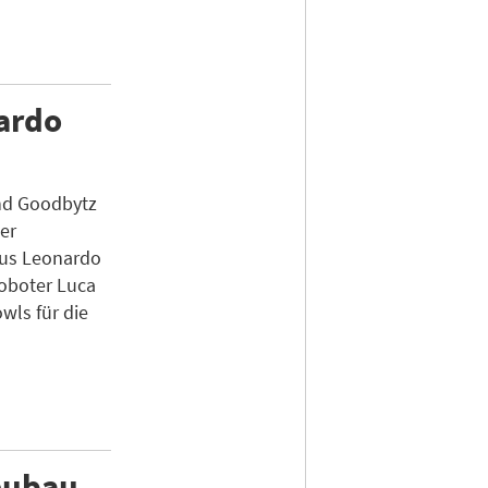
nardo
nd Goodbytz
er
us Leonardo
Roboter Luca
wls für die
eubau