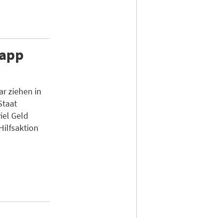
napp
r ziehen in
Staat
iel Geld
Hilfsaktion