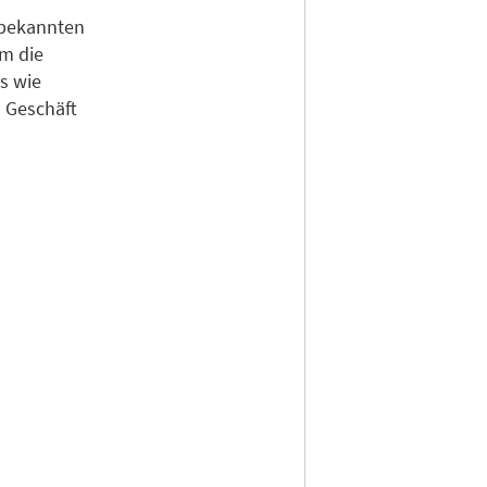
n bekannten
um die
s wie
s Geschäft