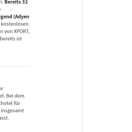
n.
Bereits 32
e
igend (Adyen
 kostenlosen
en von XPORT,
bereits ist
er
et. Bei dem
hotel für
s insgesamt
sst.