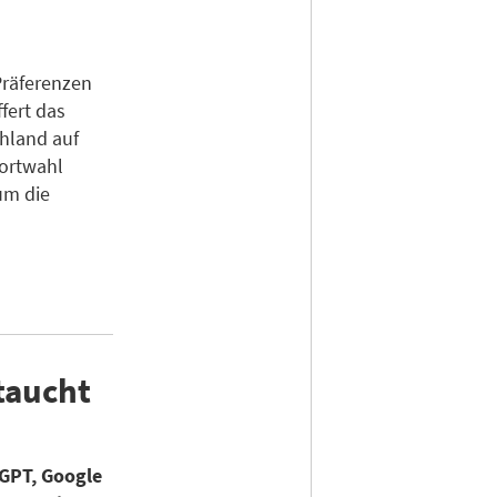
Präferenzen
fert das
chland auf
dortwahl
um die
taucht
GPT, Google