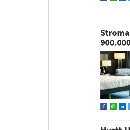
Stromau
900.00
Hyatt-U