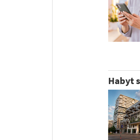
Habyt s