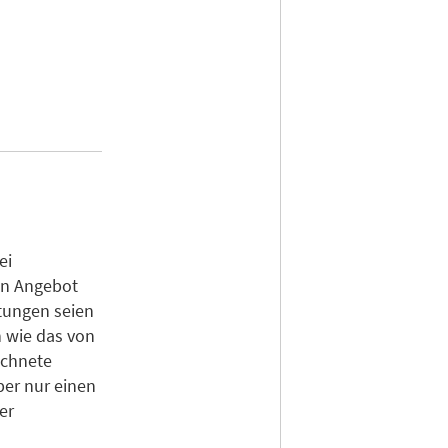
ei
in Angebot
tungen seien
 wie das von
ichnete
ber nur einen
er