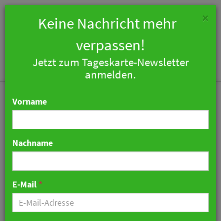
×
Keine Nachricht mehr
verpassen!
Jetzt zum Tageskarte-Newsletter
Togg
anmelden.
navi
Vorname
Nachname
Zafiro Palace Andratx:
Neues Luxushotel
E-Mail
*
eröffnet auf Mallorca
10. Juni 2021 07:03 Uhr
|
Hotellerie