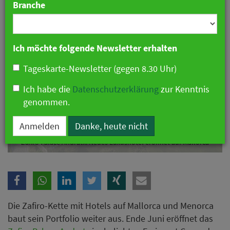
Branche
Ich möchte folgende Newsletter erhalten
Tageskarte-Newsletter (gegen 8.30 Uhr)
Ich habe die
Datenschutzerklärung
zur Kenntnis
genommen.
Anmelden
Danke, heute nicht
Zafiro Palace Andratx: Neues Luxushotel eröffnet auf Mallorca
Die Zafiro-Kette mit Hotels auf Mallorca und Menorca
baut sein Portfolio weiter aus. Ende Juni eröffnet das