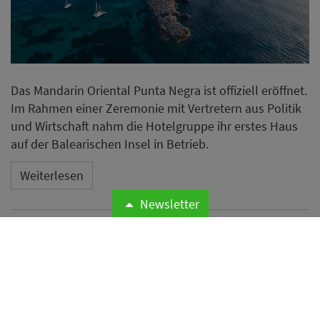
Das Mandarin Oriental Punta Negra ist offiziell eröffnet.
Im Rahmen einer Zeremonie mit Vertretern aus Politik
und Wirtschaft nahm die Hotelgruppe ihr erstes Haus
auf der Balearischen Insel in Betrieb.
Weiterlesen
Newsletter
Microsoft meldet weltweite
Cyberangriffe auf
Hotelnetzwerke