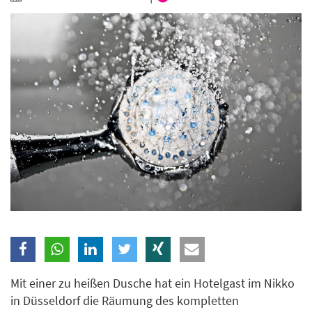
Branche
Ich möchte folgende Newsletter erhalten
Tageskarte-Newsletter (gegen 8.30 Uhr)
Ich habe die
Datenschutzerklärung
zur Kenntnis
genommen.
Anmelden
Danke, heute nicht
Mit einer zu heißen Dusche hat ein Hotelgast im Nikko
in Düsseldorf die Räumung des kompletten