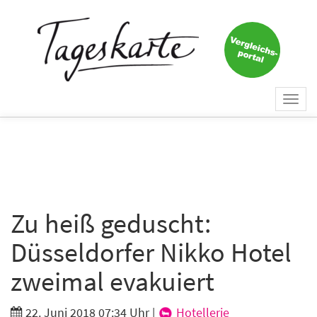
×
Keine Nachricht mehr
verpassen!
Jetzt zum Tageskarte-Newsletter
Togg
anmelden.
navi
Vorname
Nachname
Zu heiß geduscht:
Düsseldorfer Nikko Hotel
E-Mail
*
zweimal evakuiert
22. Juni 2018 07:34 Uhr
|
Hotellerie