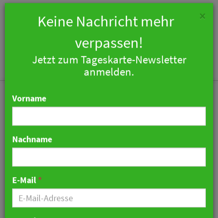
×
Keine Nachricht mehr
verpassen!
Jetzt zum Tageskarte-Newsletter
Togg
anmelden.
navi
Vorname
Nachname
Digitale Schwarzwald-
Marie - KI-generierte
E-Mail
*
Markenbotschafterin
wirbt für ihre Region