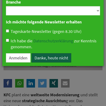
Branche
Ich möchte folgende Newsletter erhalten
Tageskarte-Newsletter (gegen 8.30 Uhr)
Ich habe die
Datenschutzerklärung
zur Kenntnis
genommen.
Anmelden
Danke, heute nicht
KFC plant weltweite Modernisierung und neue Menüstruktur.
Melinda Nagy / Shutterstock.com
KFC
plant eine
weltweite Modernisierung
und stellt
eine neue
strategische Ausrichtun
g vor. Das