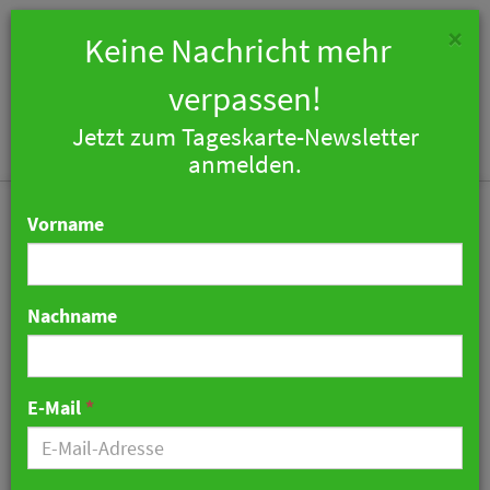
×
Keine Nachricht mehr
verpassen!
Jetzt zum Tageskarte-Newsletter
Togg
anmelden.
navi
Vorname
Nachname
KFC plant weltweite
Modernisierung und neue
E-Mail
*
Menüstruktur
16. Juni 2026 13:08 Uhr
|
Marketing