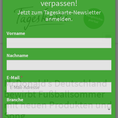
×
Keine Nachricht mehr
verpassen!
Jetzt zum Tageskarte-Newsletter
Togg
anmelden.
navi
Vorname
Nachname
McDonald’s Deutschland
bewirbt Fußballsommer
E-Mail
*
mit neuen Produkten und
Song