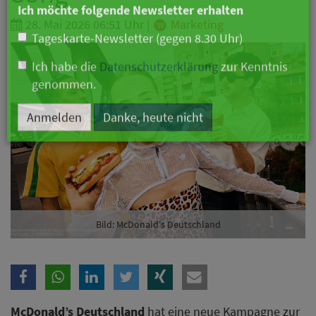
Branche
28. Mai 2026 06:51 Uhr
|
Marketing
Ich möchte folgende Newsletter erhalten
Tageskarte-Newsletter (gegen 8.30 Uhr)
Ich habe die
Datenschutzerklärung
zur Kenntnis
genommen.
Anmelden
Danke, heute nicht
Bild: McDonald's Deutschland
McDonald’s Deutschland
hat eine neue Kampagne zur