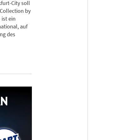
urt-City soll
Collection by
ist ein
ational, auf
ng des