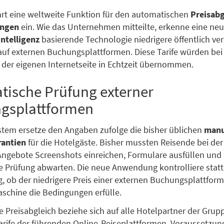
hrt eine weltweite Funktion für den automatischen
Preisabg
ungen
ein. Wie das Unternehmen mitteilte, erkenne eine neu
Intelligenz
basierende Technologie niedrigere öffentlich ve
auf externen Buchungsplattformen. Diese Tarife würden bei
der eigenen Internetseite in Echtzeit übernommen.
tische Prüfung externer
gsplattformen
tem ersetze den Angaben zufolge die bisher üblichen
manu
rantien
für die Hotelgäste. Bisher mussten Reisende bei de
Angebote Screenshots einreichen, Formulare ausfüllen und 
e Prüfung abwarten. Die neue Anwendung kontrolliere stat
g, ob der niedrigere Preis einer externen Buchungsplattfor
schine die Bedingungen erfülle.
e Preisabgleich beziehe sich auf alle Hotelpartner der Grup
Tarife der führenden Online-Reiseplattformen. Voraussetzung