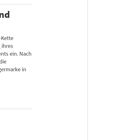
und
-Kette
 ihres
ents ein. Nach
die
rgermarke in