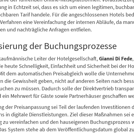
ng in Echtzeit sei, dass es sich um einen legitimen, buchb
eichbaren Tarif handele. Für die angeschlossenen Hotels be
te Verfahren eine Vereinfachung der internen Abläufe, da man
n und nachträgliche Anfragen entfielen.
isierung der Buchungsprozesse
kaufmännische Leiter der Hotelgesellschaft,
Gianni Di Fede
e heute Schnelligkeit, Einfachheit und Sicherheit bei der 
 Mit dem automatischen Preisabgleich wolle die Unterneh
n die Gewissheit geben, nicht auf anderen Seiten nach bes
chen zu müssen. Dadurch solle der Direktvertrieb transpa
d ein Mehrwert für Gäste sowie Partnerhäuser geschaffen w
ng der Preisanpassung sei Teil der laufenden Investitionen 
s in digitale Dienstleistungen. Ziel dieser Maßnahmen sei e
g zu vereinfachen und den hauseigenen Buchungsprozess w
Das System stehe ab dem Veröffentlichungsdatum global zu