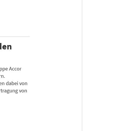
den
uppe Accor
rn.
ren dabei von
rtragung von