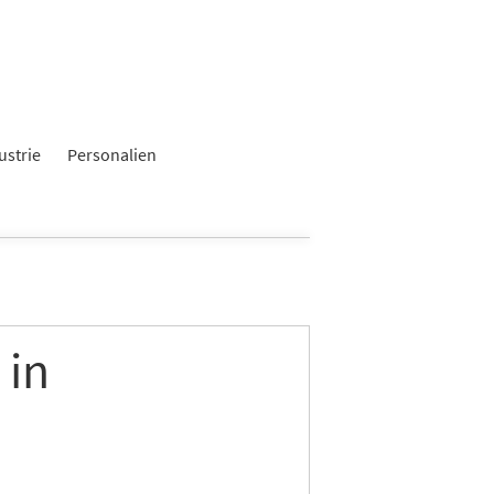
×
ustrie
Personalien
 in