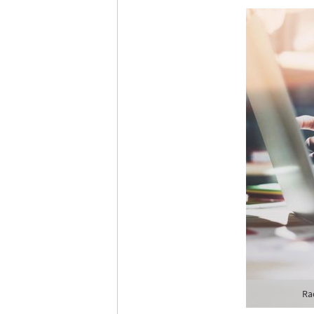
Ich möc
Tages
Ich h
Anme
Ra