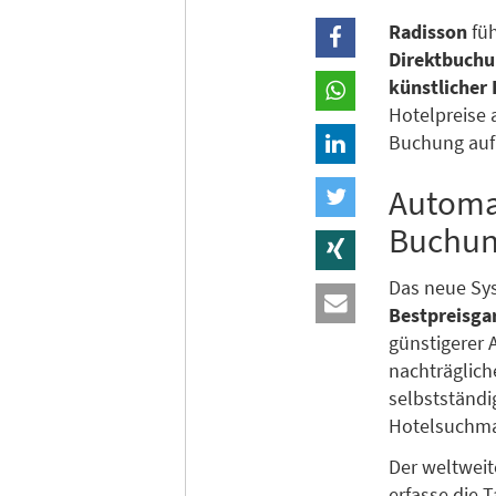
Radisson
fü
Direktbuch
künstlicher 
Hotelpreise 
Buchung auf 
Automa
Buchun
Das neue Sys
Bestpreisga
günstigerer 
nachträglich
selbstständi
Hotelsuchma
Der weltweit
erfasse die 