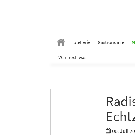
Vornam
Hotellerie
Gastronomie
M
War noch was
Nachn
E-Mail
*
Radis
Echtz
Branch
06. Juli 2