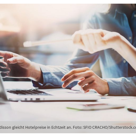
hte folgende Newsletter erhalten
karte-Newsletter (gegen 8.30 Uhr)
abe die
Datenschutzerklärung
zur Kenntnis genommen.
lden
Danke, heute nicht
disson gleicht Hotelpreise in Echtzeit an. Foto: SFIO CRACHO/Shutterstock.