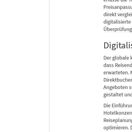
Preisanpassu
direkt vergl
digitalisier
Überprüfunge
Digital
Der globale 
dass Reisend
erwarteten.
Direktbucher
Angeboten su
gestaltet un
Die Einführu
Hotelkonzern
Reiseplanun
optimieren. 