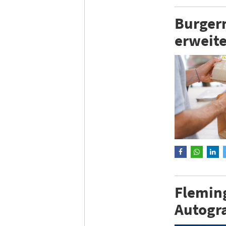
Burgerm
erweit
Fleming
Autogra