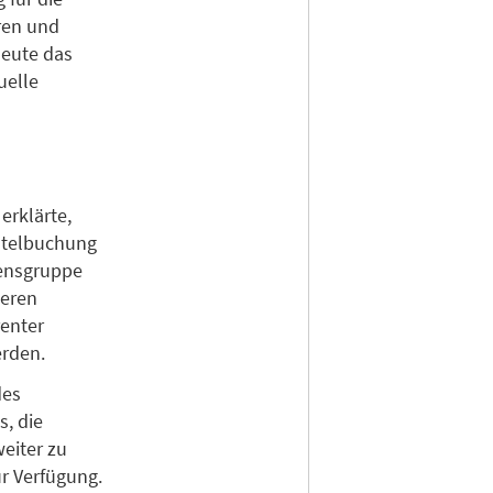
aren und
deute das
uelle
, erklärte,
Hotelbuchung
mensgruppe
seren
renter
erden.
des
s, die
eiter zu
r Verfügung.