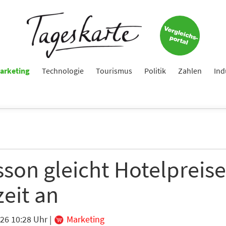
Keine Nachricht mehr verpassen!
Jetzt zum Tageskarte-Newsletter anmelden.
e
arketing
Technologie
Tourismus
Politik
Zahlen
Ind
ame
son gleicht Hotelpreise
eit an
e
026 10:28 Uhr
|
Marketing