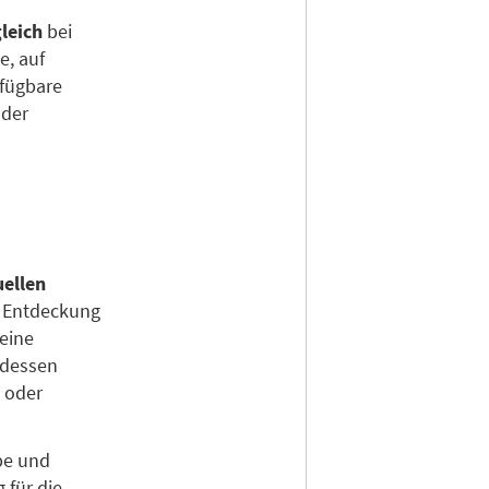
leich
bei
e, auf
rfügbare
 der
ellen
r Entdeckung
eine
tdessen
m oder
pe und
 für die