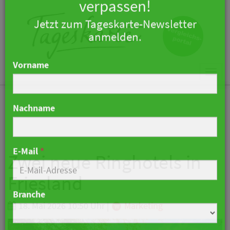
×
Keine Nachricht mehr
verpassen!
Jetzt zum Tageskarte-Newsletter
Togg
anmelden.
navi
Vorname
Nachname
Zwei neue Ringhotels in
Friesland
E-Mail
*
18. Mai 2026 10:50 Uhr
|
Marketing