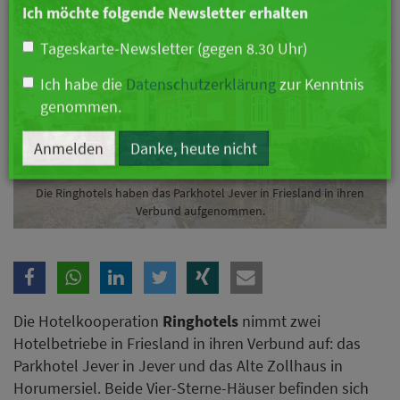
Branche
Ich möchte folgende Newsletter erhalten
Tageskarte-Newsletter (gegen 8.30 Uhr)
Ich habe die
Datenschutzerklärung
zur Kenntnis
genommen.
Die Ringhotels haben das Parkhotel Jever in Friesland in ihren
Verbund aufgenommen.
Anmelden
Danke, heute nicht
Die Hotelkooperation
Ringhotels
nimmt zwei
Hotelbetriebe in Friesland in ihren Verbund auf: das
Parkhotel Jever in Jever und das Alte Zollhaus in
Horumersiel. Beide Vier-Sterne-Häuser befinden sich