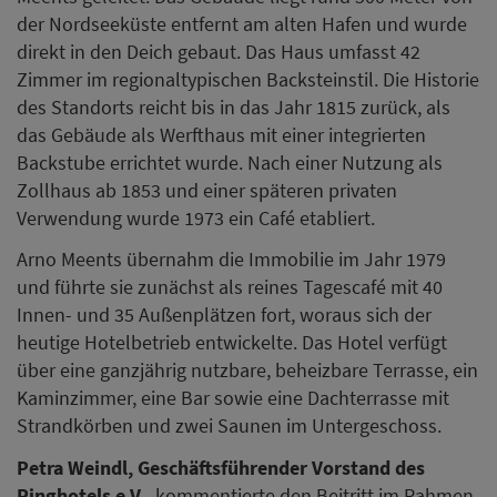
der Nordseeküste entfernt am alten Hafen und wurde
direkt in den Deich gebaut. Das Haus umfasst 42
Zimmer im regionaltypischen Backsteinstil. Die Historie
des Standorts reicht bis in das Jahr 1815 zurück, als
das Gebäude als Werfthaus mit einer integrierten
Backstube errichtet wurde. Nach einer Nutzung als
Zollhaus ab 1853 und einer späteren privaten
Verwendung wurde 1973 ein Café etabliert.
Arno Meents übernahm die Immobilie im Jahr 1979
und führte sie zunächst als reines Tagescafé mit 40
Innen- und 35 Außenplätzen fort, woraus sich der
heutige Hotelbetrieb entwickelte. Das Hotel verfügt
über eine ganzjährig nutzbare, beheizbare Terrasse, ein
Kaminzimmer, eine Bar sowie eine Dachterrasse mit
Strandkörben und zwei Saunen im Untergeschoss.
Petra Weindl, Geschäftsführender Vorstand des
Ringhotels e.V.,
kommentierte den Beitritt im Rahmen