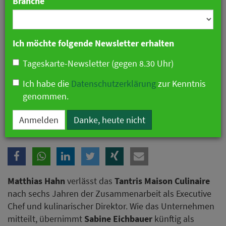
Branche
Ich möchte folgende Newsletter erhalten
Tageskarte-Newsletter (gegen 8.30 Uhr)
Ich habe die
Datenschutzerklärung
zur Kenntnis
genommen.
Sabine Eichbauer (m.) übernimmt die Gesamtleitung. Foto: David
Barnwell
Anmelden
Danke, heute nicht
Matthias Hahn
verlässt das
Tantris Maison Culinaire
nach sechs Jahren der Zusammenarbeit als Executive
Chef und kulinarischer Direktor. Wie das Unternehmen
mitteilt, übernimmt
Sabine Eichbauer
künftig als