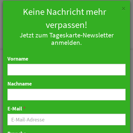
×
Keine Nachricht mehr
verpassen!
Jetzt zum Tageskarte-Newsletter
Togg
anmelden.
navi
Vorname
Nachname
Führungswechsel im
Tantris Maison Culinaire
E-Mail
*
20. Mai 2026 11:56 Uhr
|
Personalien