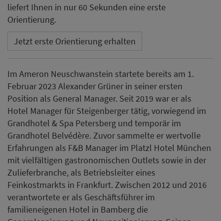
mit vielfältigen gastronomischen Outlets sowie in der
Zulieferbranche, als Betriebsleiter eines
Feinkostmarkts in Frankfurt. Zwischen 2012 und 2016
verantwortete er als Geschäftsführer im
familieneigenen Hotel in Bamberg die
Generalsanierung und Neupositionierung. Seinen
beruflichen Werdegang begann der heute 52-Jährige
mit einer Ausbildung zum Restaurantfachmann in
seiner Heimat und zusätzlich zum Koch im Nassauer
Hof in Wiesbaden.
Frank Marrenbach, CEO der Althoff Hotels, heißt ihn
herzlich willkommen: „Wir freuen uns, mit Alexander
Grüner eine versierte Führungskraft mit
ausgezeichneter Expertise im F&B Bereich für uns
gewonnen zu haben und wünschen ihm einen guten
Start bei den Althoff Hotels!“