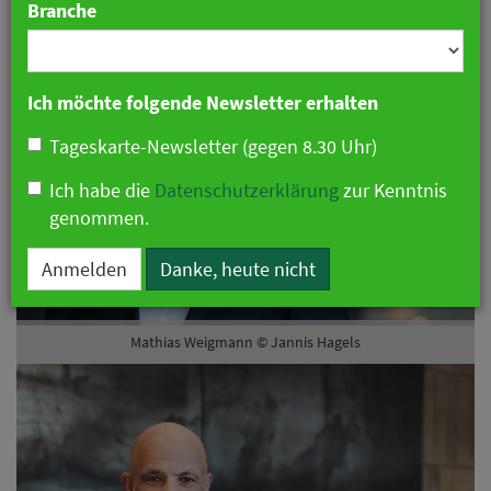
Branche
Ich möchte folgende Newsletter erhalten
Vorheriges
Näch
Tageskarte-Newsletter (gegen 8.30 Uhr)
Ich habe die
Datenschutzerklärung
zur Kenntnis
genommen.
Anmelden
Danke, heute nicht
Mathias Weigmann © Jannis Hagels
Alexander Grüner © AMERON Collection
Mathias Weigmann ist seit November 2018 für die