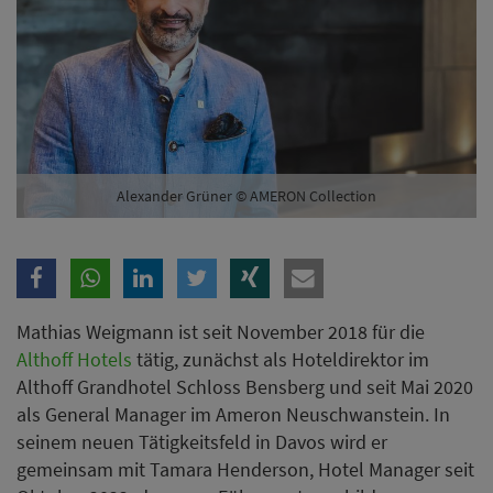
Althoff Hotels
tätig, zunächst als Hoteldirektor im
Althoff Grandhotel Schloss Bensberg und seit Mai 2020
als General Manager im Ameron Neuschwanstein. In
seinem neuen Tätigkeitsfeld in Davos wird er
gemeinsam mit Tamara Henderson, Hotel Manager seit
Oktober 2022, das neue Führungsteam bilden.
Andreas Kämpfe, Vice President der Ameron Collection,
kommentiert: „Wir freuen uns, Mathias Weigmann bei
seinem nächsten Karriereschritt begleiten zu dürfen.
Für die bisherige sehr gute Zusammenarbeit bedanken
wir uns und wünschen ihm für seine neue Aufgabe im
Ameron Davos alles Gute und weiterhin viel Erfolg.
Gleichzeitig danken wir Pia Stassen, die das Resort seit
Juli vergangenen Jahres als Interim General Manager
erfolgreich geleitet hat.“
ANZEIGE