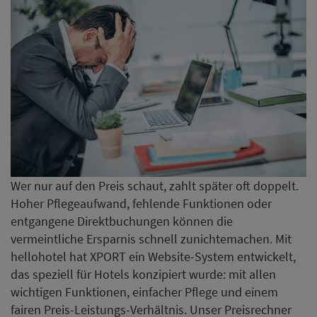
vermeintliche Ersparnis schnell zunichtemachen. Mit
hellohotel hat XPORT ein Website-System entwickelt,
das speziell für Hotels konzipiert wurde: mit allen
wichtigen Funktionen, einfacher Pflege und einem
fairen Preis-Leistungs-Verhältnis. Unser Preisrechner
liefert Ihnen in nur 60 Sekunden eine erste
Orientierung.
Jetzt erste Orientierung erhalten
Im Ameron Neuschwanstein startete bereits am 1.
Februar 2023 Alexander Grüner in seiner ersten
Position als General Manager. Seit 2019 war er als
Hotel Manager für Steigenberger tätig, vorwiegend im
Grandhotel & Spa Petersberg und temporär im
Grandhotel Belvédère. Zuvor sammelte er wertvolle
Erfahrungen als F&B Manager im Platzl Hotel München