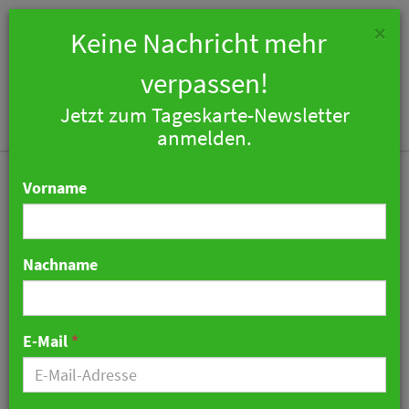
×
Keine Nachricht mehr
verpassen!
Jetzt zum Tageskarte-Newsletter
Togg
anmelden.
navi
Vorname
Nachname
Führungswechsel
innerhalb der Ameron
E-Mail
*
Collection
16. Februar 2023 10:43 Uhr
|
Personalien