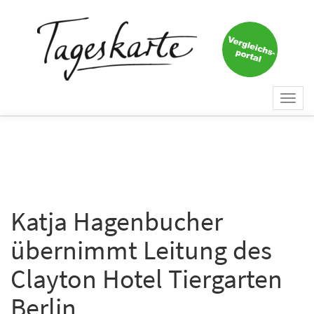
×
Keine Nachricht mehr
verpassen!
Jetzt zum Tageskarte-Newsletter
Togg
anmelden.
navi
Vorname
Nachname
Katja Hagenbucher
übernimmt Leitung des
E-Mail
*
Clayton Hotel Tiergarten
Berlin