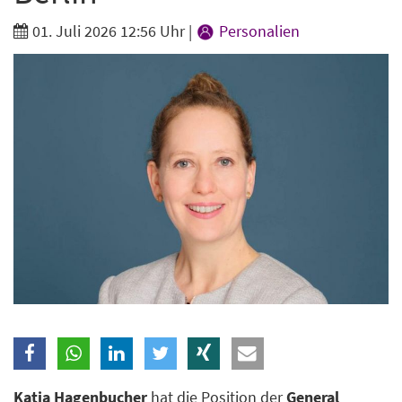
Branche
01. Juli 2026 12:56 Uhr
|
Personalien
Ich möchte folgende Newsletter erhalten
Tageskarte-Newsletter (gegen 8.30 Uhr)
Ich habe die
Datenschutzerklärung
zur Kenntnis
genommen.
Anmelden
Danke, heute nicht
Katja Hagenbucher
hat die Position der
General