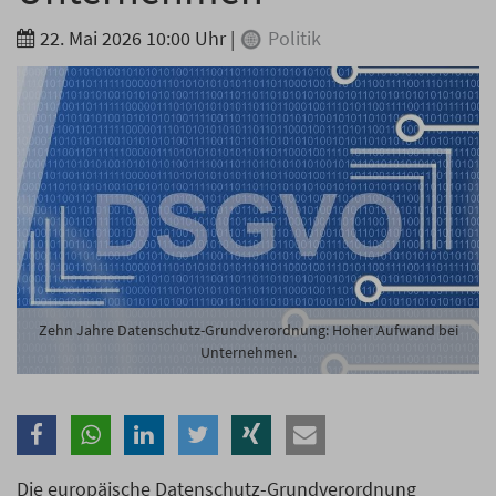
Branche
22. Mai 2026 10:00 Uhr
|
Politik
Ich möchte folgende Newsletter erhalten
Tageskarte-Newsletter (gegen 8.30 Uhr)
Ich habe die
Datenschutzerklärung
zur Kenntnis
genommen.
Anmelden
Danke, heute nicht
Zehn Jahre Datenschutz-Grundverordnung: Hoher Aufwand bei
Unternehmen.
Die europäische Datenschutz-Grundverordnung