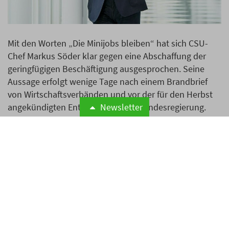
Mit den Worten „Die Minijobs bleiben“ hat sich CSU-
Chef Markus Söder klar gegen eine Abschaffung der
geringfügigen Beschäftigung ausgesprochen. Seine
Aussage erfolgt wenige Tage nach einem Brandbrief
von Wirtschaftsverbänden und vor der für den Herbst
Newsletter
angekündigten Entscheidung der Bundesregierung.
Weiterlesen
Verbände schreiben
Brandbrief an Regierung
wegen geplanter Minijob-
Reform