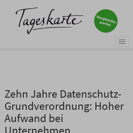
×
Keine Nachricht mehr
verpassen!
Jetzt zum Tageskarte-Newsletter
Togg
anmelden.
navi
Vorname
Nachname
Zehn Jahre Datenschutz-
Grundverordnung: Hoher
E-Mail
*
Aufwand bei
Unternehmen