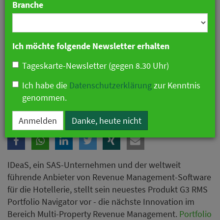
Branche
Ich möchte folgende Newsletter erhalten
Tageskarte-Newsletter (gegen 8.30 Uhr)
Ich habe die
Datenschutzerklärung
zur Kenntnis
genommen.
IDeaS stellt Portfolio Navigator vor
Anmelden
Danke, heute nicht
IDeaS, ein SAS-Unternehmen und der weltweit
führende Anbieter von Revenue Management-Software
für die Hotellerie, stellt sein neuestes Produkt G3 RMS
Portfolio Navigator vor - die nächste Innovation im
Bereich Multi-Property Revenue Management.
Portfolio