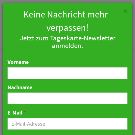
×
Keine Nachricht mehr
verpassen!
Jetzt zum Tageskarte-Newsletter
Togg
anmelden.
navi
Vorname
Nachname
IDeaS stellt Portfolio
Navigator vor
E-Mail
*
06. März 2024 09:02 Uhr
|
Technologie
|
Pressemitteilung