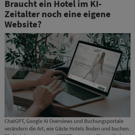
ChatGPT, Google AI Overviews und Buchungsportale
verändern die Art, wie Gäste Hotels finden und buchen.
Die Hotelexperten von XPORT zeigen im Blogartikel,
warum die eigene Hotelwebsite heute wichtiger ist
denn je – und welche Rolle sie künftig für
Direktbuchungen spielt.
Jetzt weiterlesen
Urteil: Google muss für
Fakeshop-Schaden