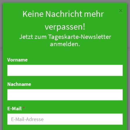
×
Keine Nachricht mehr
verpassen!
Jetzt zum Tageskarte-Newsletter
Togg
anmelden.
navi
Vorname
Nachname
Lieferung in den Park: Mit
SIDES steigt der Umsatz
E-Mail
*
im Sommer
02. August 2023 09:38 Uhr
|
Technologie
|