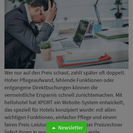
Wer nur auf den Preis schaut, zahlt später oft doppelt.
Hoher Pflegeaufwand, fehlende Funktionen oder
entgangene Direktbuchungen können die
vermeintliche Ersparnis schnell zunichtemachen. Mit
hellohotel hat XPORT ein Website-System entwickelt,
das speziell für Hotels konzipiert wurde: mit allen
wichtigen Funktionen, einfacher Pflege und einem
fairen Preis-Leistungs-Verhältnis. Unser Preisrechner
liefert Ihnen in nur 60 Sekunden eine erste
Orientierung.
Jetzt erste Orientierung erhalten
Smart Host erhält
Wachstumsfinanzierung für
Expansion in Europa
Newsletter