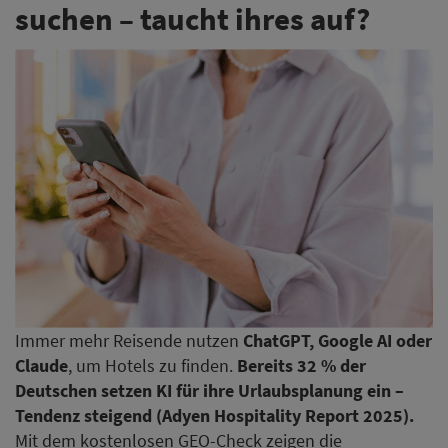
Immer mehr Reisende nutzen
ChatGPT, Google AI oder
Claude
, um Hotels zu finden.
Bereits 32 % der
Deutschen setzen KI für ihre Urlaubsplanung ein –
Tendenz steigend (Adyen Hospitality Report 2025).
Mit dem kostenlosen GEO-Check zeigen die
Hotelexperten von XPORT, wie sichtbar Ihr Hotel in KI-
Suchen bereits ist und wo Sie Potenzial verschenken.
Jetzt KI-Sichtbarkeit prüfen
GoodBytz baut Geschäft mit
US-Armee weiter aus