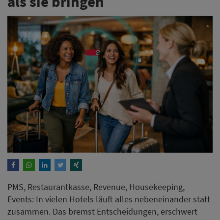
PMS, Restaurantkasse, Revenue, Housekeeping,
Events: In vielen Hotels läuft alles nebeneinander statt
zusammen. Das bremst Entscheidungen, erschwert
den Einsatz von KI und kostet jeden Tag Geld.
Vernetzte Hospitality-Plattformen sind daher das
Zukunftsmodell. Dieser Beitrag zeigt warum, und mit
welchen Quick Wins Häuser jetzt aus der Insel-Logik
aussteigen.
Weiterlesen
Kritik an KI-