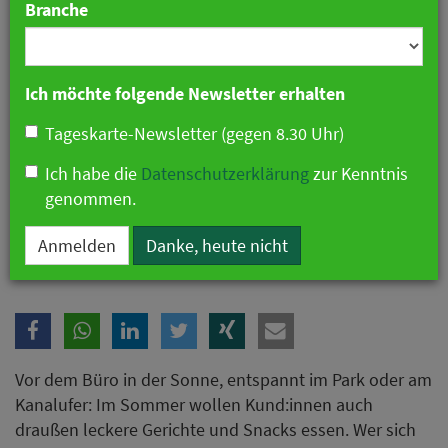
Branche
Pressemitteilung
Ich möchte folgende Newsletter erhalten
Tageskarte-Newsletter (gegen 8.30 Uhr)
Ich habe die
Datenschutzerklärung
zur Kenntnis
genommen.
Anmelden
Danke, heute nicht
Vor dem Büro in der Sonne, entspannt im Park oder am
Kanalufer: Im Sommer wollen Kund:innen auch
draußen leckere Gerichte und Snacks essen. Wer sich