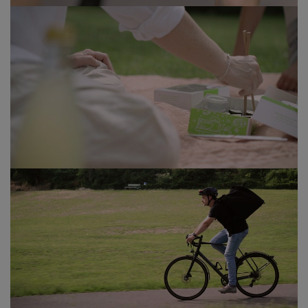
Egal wo die Kundschaft ist, mit der Outdoor-Delivery
Funktion von SIDES finden Pizza oder Burger immer
ihren Weg. Wichtig: Die Bestellungen werden in der
Software via GPS-Tracking ausgelöst. Die Bestellenden
müssen sich dafür aber lokalisieren lassen. Ist die
Position nicht genau ortbar, kann händisch
nachgeholfen werden. Der Gast setzt dabei im Zuge der