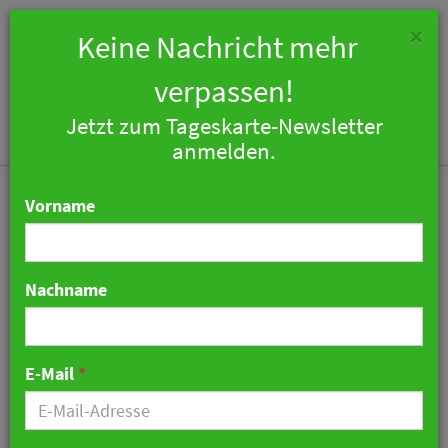
×
Keine Nachricht mehr
verpassen!
Jetzt zum Tageskarte-Newsletter
Togg
anmelden.
navi
Vorname
Nachname
Mews baut Stellen ab und
richtet Organisation
E-Mail
*
stärker auf KI aus
08. Juli 2026 08:56 Uhr
|
Technologie