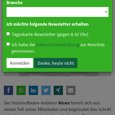
Branche
Ich möchte folgende Newsletter erhalten
Tageskarte-Newsletter (gegen 8.30 Uhr)
Ich habe die
Datenschutzerklärung
zur Kenntnis
genommen.
Anmelden
Danke, heute nicht
Mews baut Stellen ab und richtet Organisation stärker auf KI aus.
Bild zeigt Richard Valtr und Matthijs Welle.
Der Hotelsoftware-Anbieter
Mews
trennt sich von
einem Teil seiner Mitarbeiter und begründet den Schritt