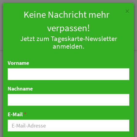
×
Keine Nachricht mehr
verpassen!
Jetzt zum Tageskarte-Newsletter
Togg
anmelden.
navi
Vorname
Nachname
Mews und SiteMinder
integrieren
E-Mail
*
Vertriebslösung in
Hotelplattform