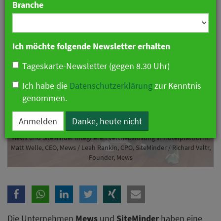
Branche
28. Mai 2026 08:34 Uhr
|
Technologie
Ich möchte folgende Newsletter erhalten
Tageskarte-Newsletter (gegen 8.30 Uhr)
Ich habe die
Datenschutzerklärung
zur Kenntnis
genommen.
Anmelden
Danke, heute nicht
Mews und SiteMinder integrieren Vertriebslösung in Hotelplattform.
Matt Welle, CEO, Mews / Leah Rankin, CPO, SiteMinder / Richard Valtr,
Founder, Mews
Die Unternehmen
Mews
und
SiteMinder
haben eine