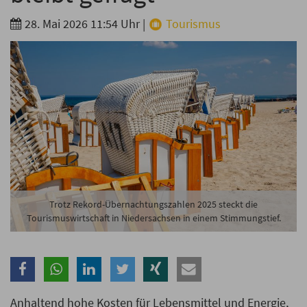
Branche
28. Mai 2026 11:54 Uhr
|
Tourismus
Ich möchte folgende Newsletter erhalten
Tageskarte-Newsletter (gegen 8.30 Uhr)
Ich habe die
Datenschutzerklärung
zur Kenntnis
genommen.
Anmelden
Danke, heute nicht
Trotz Rekord-Übernachtungszahlen 2025 steckt die
Tourismuswirtschaft in Niedersachsen in einem Stimmungstief.
Anhaltend hohe Kosten für Lebensmittel und Energie,