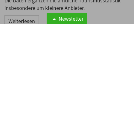
Die Daten ergänzen die amtliche Tourismusstatistik
insbesondere um kleinere Anbieter.
Newsletter
Weiterlesen
Protest gegen
Massentourismus auf Mallorca