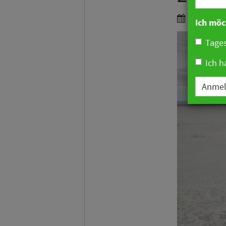
28. Mai 20
Ich möc
Tages
Ich h
Anme