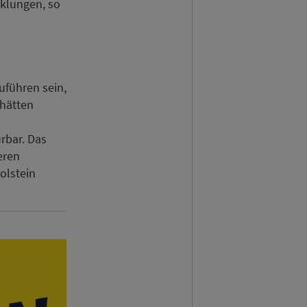
cklungen, so
uführen sein,
 hätten
rbar. Das
eren
olstein