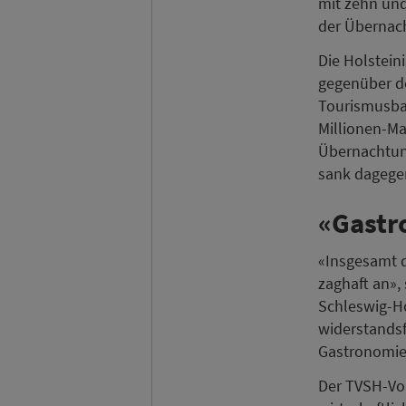
mit zehn und
der Übernach
Die Holstein
gegenüber de
Tourismusbar
Millionen-Ma
Übernachtung
sank dagegen
«Gastr
«Insgesamt d
zaghaft an»,
Schleswig-Ho
widerstandsf
Gastronomie
Der TVSH-Vor