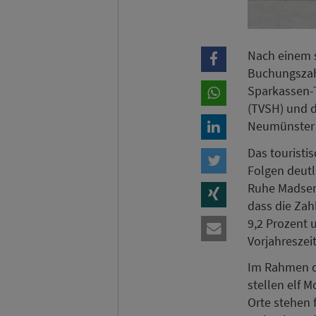
Nach einem s
Buchungszahl
Sparkassen-
(TVSH) und d
Neumünster 
Das touristi
Folgen deutl
Ruhe Madsen 
dass die Zah
9,2 Prozent 
Vorjahreszei
Im Rahmen d
stellen elf 
Orte stehen 