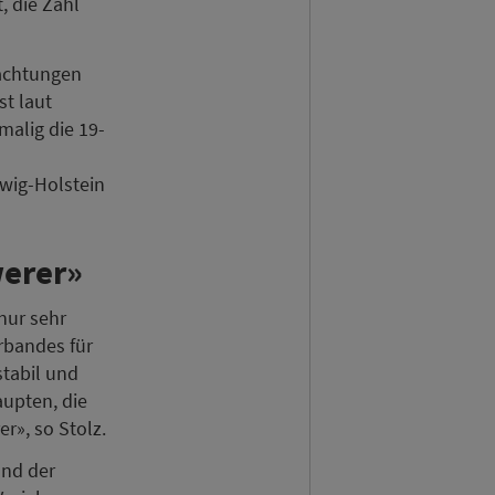
, die Zahl
nachtungen
st laut
alig die 19-
swig-Holstein
werer»
nur sehr
erbandes für
stabil und
aupten, die
», so Stolz.
und der