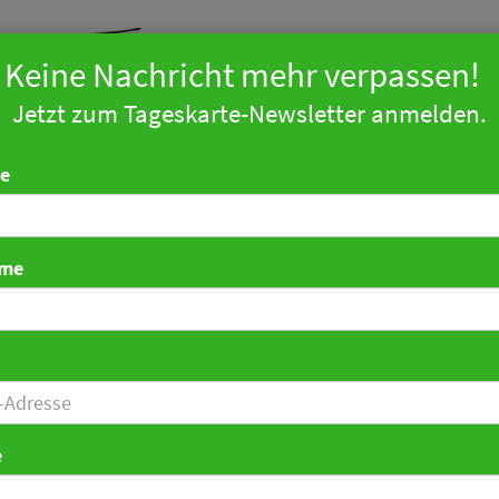
Keine Nachricht mehr verpassen!
Jetzt zum Tageskarte-Newsletter anmelden.
arketing
Technologie
Tourismus
Politik
Zahlen
Ind
e
ame
ub an Nord- und Ostsee:
e buchen deutlich
e
ckhaltender