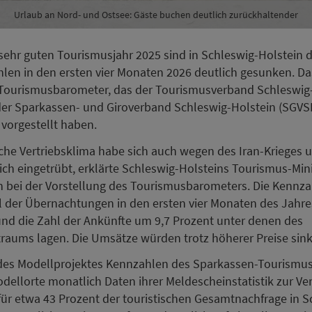
Urlaub an Nord- und Ostsee: Gäste buchen deutlich zurückhaltender
ehr guten Tourismusjahr 2025 sind in Schleswig-Holstein d
en in den ersten vier Monaten 2026 deutlich gesunken. Da
Tourismusbarometer, das der Tourismusverband Schleswig
er Sparkassen- und Giroverband Schleswig-Holstein (SGVSH
vorgestellt haben.
sche Vertriebsklima habe sich auch wegen des Iran-Krieges 
ich eingetrübt, erklärte Schleswig-Holsteins Tourismus-Min
bei der Vorstellung des Tourismusbarometers. Die Kennzah
l der Übernachtungen in den ersten vier Monaten des Jahr
und die Zahl der Ankünfte um 9,7 Prozent unter denen des
traums lagen. Die Umsätze würden trotz höherer Preise sin
es Modellprojektes Kennzahlen des Sparkassen-Tourismu
Modellorte monatlich Daten ihrer Meldescheinstatistik zur Ve
für etwa 43 Prozent der touristischen Gesamtnachfrage in S