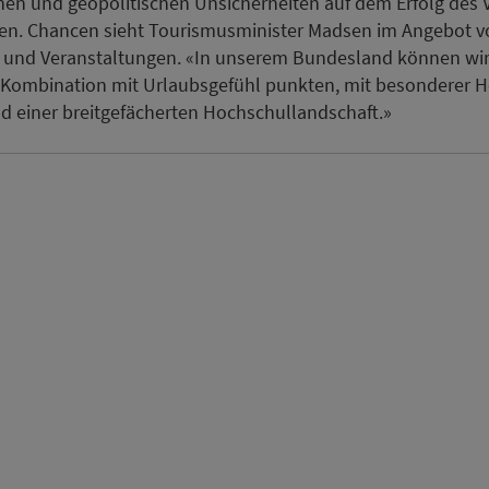
chen und geopolitischen Unsicherheiten auf dem Erfolg des 
hen. Chancen sieht Tourismusminister Madsen im Angebot v
 und Veranstaltungen. «In unserem Bundesland können wir
Kombination mit Urlaubsgefühl punkten, mit besonderer Ho
d einer breitgefächerten Hochschullandschaft.»