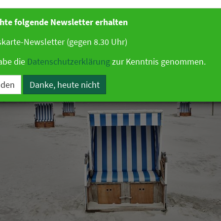
26 07:00 Uhr
|
Tourismus
hte folgende Newsletter erhalten
karte-Newsletter (gegen 8.30 Uhr)
abe die
Datenschutzerklärung
zur Kenntnis genommen.
lden
Danke, heute nicht