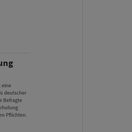
lung
 eine
s deutscher
e Befragte
Erholung
en Pflichten.