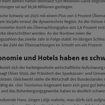
 mehr Betten hätten demnach 9,69 Millionen Gäste begrüßt
tungen sei auf 38,58 Millionen gestiegen.
ische Schweiz sei 2025 mit einem Plus von 3 Prozent Über
m Vorjahr erneut die dynamischste Region. An der Ostsee i
ometer durch ein Übernachtungsplus von 2,8 Prozent erstm
rke überschritten worden. An der Nordsee seien die
szahlen das zweite Jahr in Folge stabil. Im übrigen Schle
 die Zahl der Übernachtungen im Schnitt um ein Prozent.
onomie und Hotels haben es sch
eutet sich der herbeigesehnte wirtschaftliche Aufschwung 
 sagt Oliver Stolz, der Präsident des Sparkassen- und Girov
lstein. Gleichwohl stehe die Wirtschaft des Bundeslandes 
ähig da. «Der Tourismus insgesamt kann sich ganz gut beh
 und das Beherbergungsgewerbe haben es deutlich schwerer
sitzende Hans-Jürgen Lütje mahnte, man dürfe sich aufgr