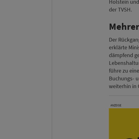
Holstein und
der TVSH.
Mehrer
Der Rückgang
erklärte Min
dämpfend gew
Lebenshaltun
führe zu ei
Buchungs- un
weiterhin in 
ANZEIGE