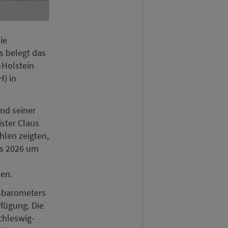
ie
s belegt das
-Holstein
) in
und seiner
ister Claus
len zeigten,
es 2026 um
ken.
sbarometers
rfügung. Die
chleswig-