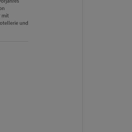
Vorjahres
on
 mit
tellerie und