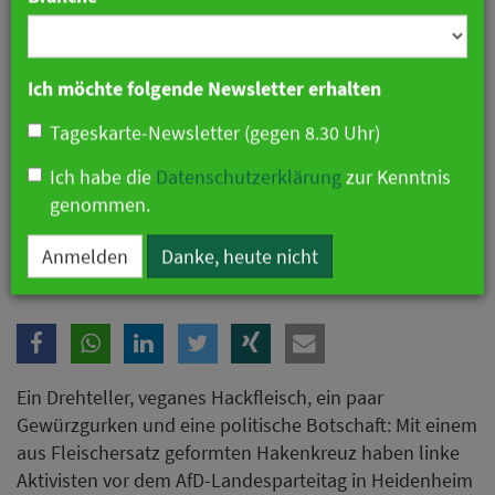
Branche
Ich möchte folgende Newsletter erhalten
Tageskarte-Newsletter (gegen 8.30 Uhr)
Ich habe die
Datenschutzerklärung
zur Kenntnis
genommen.
Hakenkreuz aus Hack im AfD-Hotel. Symbolfoto
Anmelden
Danke, heute nicht
Ein Drehteller, veganes Hackfleisch, ein paar
Gewürzgurken und eine politische Botschaft: Mit einem
aus Fleischersatz geformten Hakenkreuz haben linke
Aktivisten vor dem AfD-Landesparteitag in Heidenheim