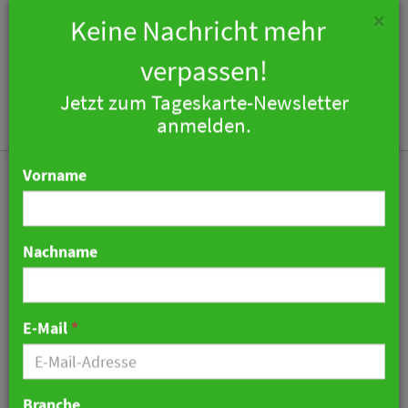
×
Keine Nachricht mehr
verpassen!
Jetzt zum Tageskarte-Newsletter
Togg
anmelden.
navi
Vorname
Nachname
Hakenkreuz aus Hack im
AfD-Hotel
E-Mail
*
08. Juni 2026 07:13 Uhr
|
War noch was…?