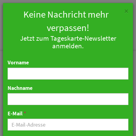
×
Keine Nachricht mehr
verpassen!
Jetzt zum Tageskarte-Newsletter
Togg
anmelden.
navi
Vorname
Nachname
Johann Lafer hat Krebs
und spricht über
E-Mail
*
Chemotherapie
30. Mai 2026 21:42 Uhr
|
War noch was…?