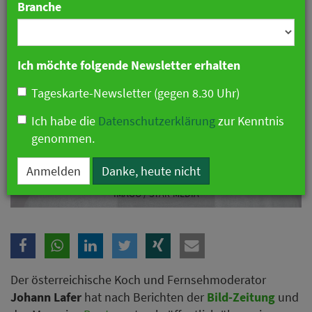
Branche
Ich möchte folgende Newsletter erhalten
Tageskarte-Newsletter (gegen 8.30 Uhr)
Ich habe die
Datenschutzerklärung
zur Kenntnis
genommen.
Anmelden
Danke, heute nicht
Johann Lafer hat Krebs und spricht über Chemotherapie. Foto:
IMAGO / STAR-MEDIA
Der österreichische Koch und Fernsehmoderator
Johann Lafer
hat nach Berichten der
Bild-Zeitung
und