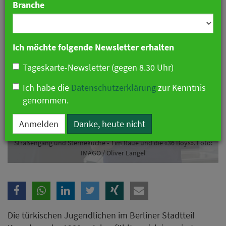
Branche
Ich möchte folgende Newsletter erhalten
Tageskarte-Newsletter (gegen 8.30 Uhr)
Ich habe die
Datenschutzerklärung
zur Kenntnis
genommen.
Anmelden
Danke, heute nicht
Straßengang und Sterneküche - Tim Raue und die «36 Boys». Foto:
IMAGO / Oliver Langel
Die türkischen Jugendlichen im Berliner Stadtteil