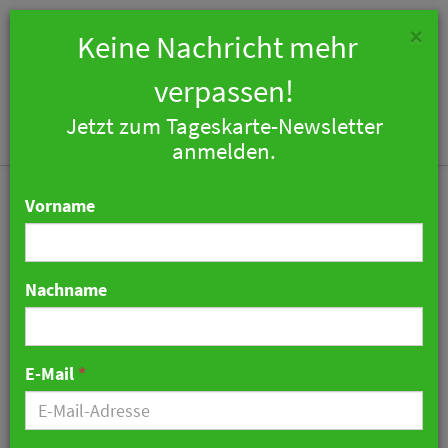
×
Keine Nachricht mehr
verpassen!
Jetzt zum Tageskarte-Newsletter
Togg
anmelden.
navi
Vorname
Nachname
Diese Rechte haben
Arbeitnehmer bei Hitze
E-Mail
*
28. Mai 2026 06:08 Uhr
|
Zahlen & Fakten