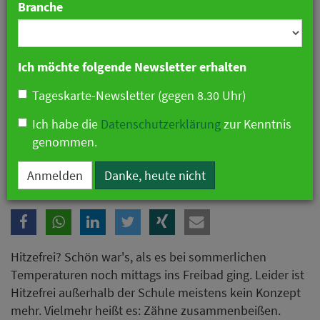
Branche
Ich möchte folgende Newsletter erhalten
Tageskarte-Newsletter (gegen 8.30 Uhr)
Ich habe die
Datenschutzerklärung
zur Kenntnis
genommen.
Diese Rechte haben Arbeitnehmer bei Hitze
Anmelden
Danke, heute nicht
Hitzefrei? Schön war's, als es bei sommerlichen
Temperaturen noch mittags ins Freibad ging. Leider ist
Hitzefrei außerhalb der Schule meistens kein Konzept
mehr. Vielmehr heißt es: Zähne zusammenbeißen.