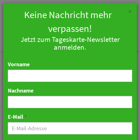
×
Keine Nachricht mehr
verpassen!
Jetzt zum Tageskarte-Newsletter
Togg
anmelden.
navi
Vorname
Nachname
Kita-Schließtag: Muss der
Arbeitgeber Urlaub
E-Mail
*
gewähren?
20. April 2026 11:22 Uhr
|
Zahlen & Fakten