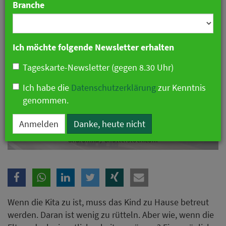
Branche
Ich möchte folgende Newsletter erhalten
Tageskarte-Newsletter (gegen 8.30 Uhr)
Ich habe die
Datenschutzerklärung
zur Kenntnis
genommen.
Anmelden
Danke, heute nicht
Kita-Schließtag: Muss der Arbeitgeber Urlaub gewähren? Foto:
Sharomka / Shutterstock.com
Wenn die Kita zu ist, muss das Kind zu Hause betreut
werden. Daran ist wenig zu rütteln. Aber wie, wenn die