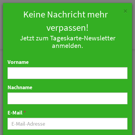
×
Keine Nachricht mehr
verpassen!
Jetzt zum Tageskarte-Newsletter
Togg
anmelden.
navi
Vorname
Nachname
Müssen Angestellte den
Urlaub für das ganze Jahr
E-Mail
*
festlegen?
11. Mai 2026 09:17 Uhr
|
Zahlen & Fakten